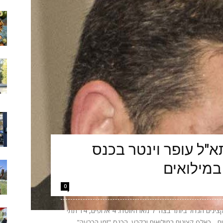
"ל עופר וינטר בכנס
במילואים
0
הערב יתקיים באקספו ביתן 2 בתל אביב כנס הקצינים הגדול ביותר בצה״ל מאז היווסדו: 4 אלופים, 14 תתי
אלופים - כאלף קצינים במילואים ובקבע. הכנס "זמן הכרעה"