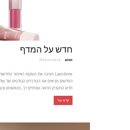
חדש על המדף
alon
-
8 באוגוסט 2026
Lancôme מציגה את השקות האיפור החד
חדש המעניק מראה שפתיים רך, מטושטש ובעל 
קרא עוד