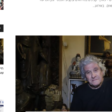
ים. באירוע...
ע
חיי
שעצ