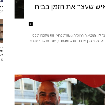
איש שעצר את הזמן בבית
הקש
למת
0
ולון, המציאות המוכרת נשארת בחוץ, ואת מקומה תופס
גיל; זהו מוזיאון פולחני, פראי ומהפנט, "חדר פלאות" מודרני
טבע
שמפ
באו
מוזי