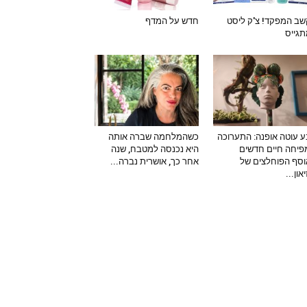
ב המפקד! צ'ק ליסט
חדש על המדף
גייס
 עוטה אופנה: התערוכה
כשהמלחמה שברה אותה
יחה חיים חדשים
היא נכנסה למטבח, שנה
סף הפוחלצים של
אחר כך, אושרית נברה...
און...