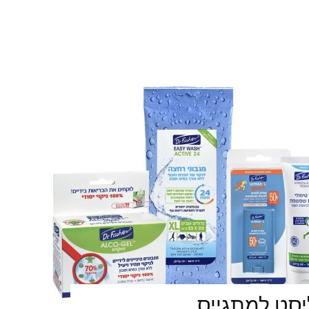
יסט למתגייס