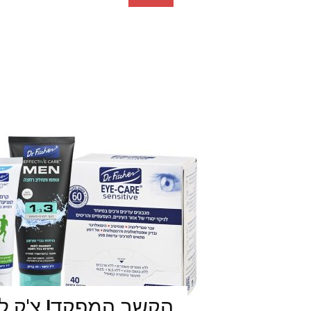
הקשב המפקד! צ'ק ל