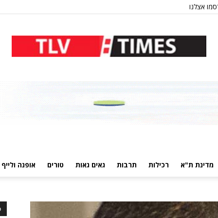
מו אצלנו
מדינת ת"א
רכילות
תרבות
גאים גאות
טורים
אופנה ולייף 
כ