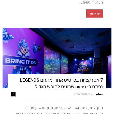
מעדנייה ביתית...
קרא עוד
7 אטרקציות בכרטיס אחד: מתחם LEGENDS
נפתח ב-meex שרונים לחופש הגדול
alon
-
4 באוגוסט 2026
0
מבוך לייזר, לייזר טאג, פארק חבלים, מבוך מראות, מתחם
תחפושות, יצירה ועוד – חוויית קיץ אינטראקטיבית לילדים בגילאי