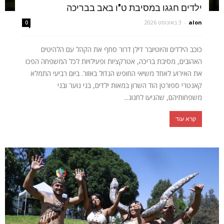
ילדים חגגו במסיבת ט"ו באב בבריכה
alon
-
3 באוגוסט 2026
0
כוכב הילדים והיוטיובר דילן דרור סחף את הקהל עם הלהיטים
האהובים, מסיבת בריכה, אטרקציות ופעילויות לכל המשפחה הפכו
את האירוע לאחד משיאי החופש הגדול באזור. ביום רביעי התמלא
קאנטרי ספורטן הוד השרון במאות ילדים, בני נוער ובני
משפחותיהם, שהגיעו לחגוג...
קרא עוד