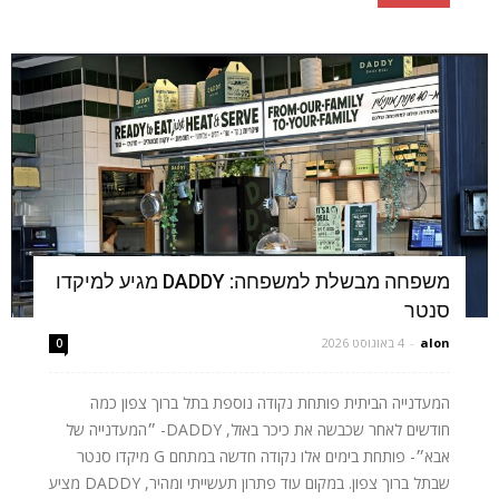
משפחה מבשלת למשפחה: DADDY מגיע למיקדו
סנטר
alon
-
4 באוגוסט 2026
0
המעדנייה הביתית פותחת נקודה נוספת בתל ברוך צפון כמה
חודשים לאחר שכבשה את כיכר באזל, DADDY- ״המעדנייה של
אבא״- פותחת בימים אלו נקודה חדשה במתחם G מיקדו סנטר
שבתל ברוך צפון. במקום עוד פתרון תעשייתי ומהיר, DADDY מציע