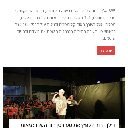
685 אלף לינות של ישראלים בשנה האחרונה, מגמת התחזקות של
מבקרים חוזרים, 341 מסעדות מישלן, מלונות על צמרות עצים,
מסלולי אוכל באורך מאות קילומטרים וחגיגות ענק לרגל 100 שנה
לבאוהאוס - לשכת התיירות הגרמנית חושפת את היעדים והחוויות
שיסמנו...
קרא עוד
דילן דרור הקפיץ את ספורטן הוד השרון: מאות