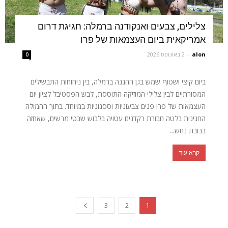
צלילים, צבעים ואנקודנה ברמלה: חגיגת דרום
אמריקאית ביום העצמאות של פרו
alon
-
2 באוגוסט 2026
0
ביום קיצי ושטוף שמש בגן ההגנה ברמלה, בין ניחוחות התבשילים
המסורתיים לבין צלילי המוזיקה התוססת, לבש הפסטיבל לציון יום
העצמאות של פרו פנים צבעוניות וססגוניות במיוחד. בתוך ההמולה
החגיגית בלטה חבורת רקדנים עטויה בלבוש שבטי מרשים, שאחזה
בבובת נחש...
קרא עוד
3
2
1