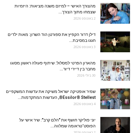
מהצורך האישי – למיזם משנה מציאות: היזמיות
שצמחו מתוך הצורך...
2 באוגוסט 2026
דילן דרור הקפיץ את ספורטן הוד השרון: מאות ילדים
חגגו במסיבת...
3 באוגוסט 2026
מהארון הפרטי למסלול: שיתוף פעולה ראשון מסוגו
מחבר בין דיירי דיור...
30 ביולי 2026
שמיר אופטיקה ישראל משיקה את עדשות המשקפיים
Essilor® Stellest®, העדשות המתקדמות...
4 באוגוסט 2026
יוני פוליקר חושף את "הלם קרב": שיר אישי על
הפוסט־טראומה שמלווה...
2 באוגוסט 2026