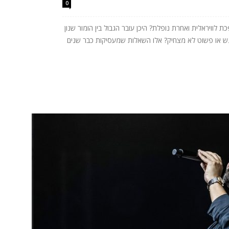
0
לוויראלית ואחרת נופלת? היכן עובר הגבול בין הומור שנון
רגש או פשוט לא מצחיק? אלו השאלות שמעסיקות כבר שנים