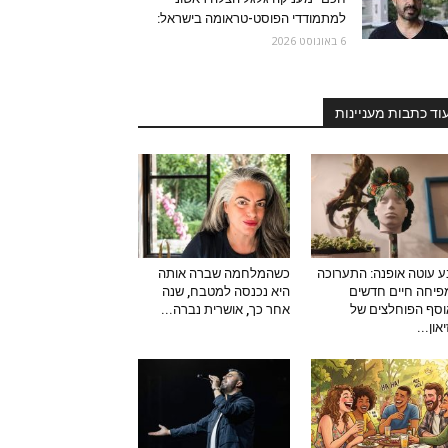
למתמודדי הפוסט-טראומה בישראל:
6 באוגוסט 2026
וד כתבות מעניינות
 עוטה אופנה: התערוכה
כשהמלחמה שברה אותה
יחה חיים חדשים
היא נכנסה למטבח, שנה
סף הפוחלצים של
אחר כך, אושרית נברה...
און...