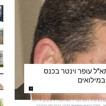
"ל עופר וינטר בכנס
במילואים
0
הערב יתקיים באקספו ביתן 2 בתל אביב כנס הקצינים הגדול ביותר בצה״ל מאז היווסדו: 4 אלופים, 14 תתי
אלופים - כאלף קצינים במילואים ובקבע. הכנס "זמן הכרעה"