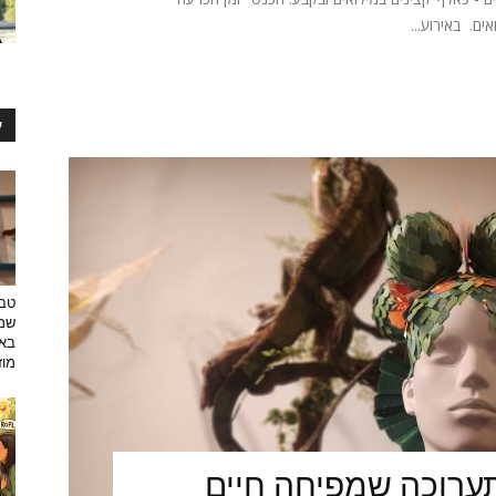
ים. באירוע...
ע
טבע
שמפ
באו
מוזי
ערוכה שמפיחה חיים