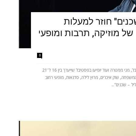
כנים" חוזר למעלות
של מוזיקה, תרבות ומופעי
0
אתניקס, טונה, ישי ריבו, אושר כהן, יובל המבולבל, מני ממטרה ועוד יופיעו בפסטיבל שייערך בין 16 ל־21
המשפחה, שוק איכרים, מרוץ לילה, סדנאות, מופעי רחוב
ל – שכנים"...