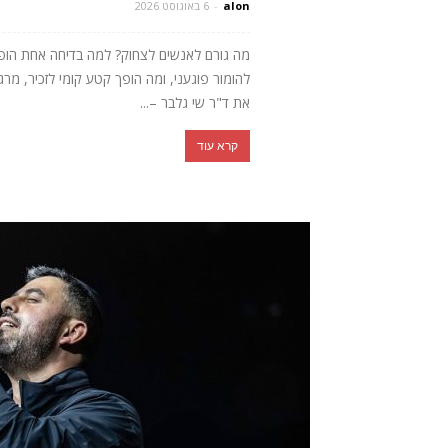
alon
-
6 באוגוסט 2026
מה גורם לאנשים לצחוק? למה בדיחה אחת הופכת 
להומור פוגעני, ומה הופך קטע קומי לזכיר, מ
את ד"ר שי גלבר –...
קרא עוד