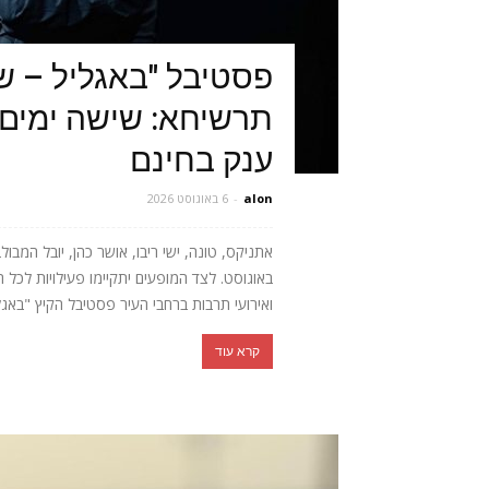
פסטיבל "באגליל – ש
תרשיחא: שישה ימים 
ענק בחינם
alon
-
6 באוגוסט 2026
באוגוסט. לצד המופעים יתקיימו פעילויות לכל 
ואירועי תרבות ברחבי העיר פסטיבל הקיץ "באגלי
קרא עוד