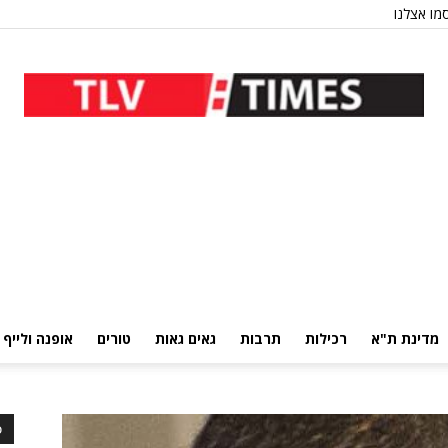
מו אצלנו
מדינת ת"א
רכילות
תרבות
גאים גאות
טורים
אופנה ולייף 
כ