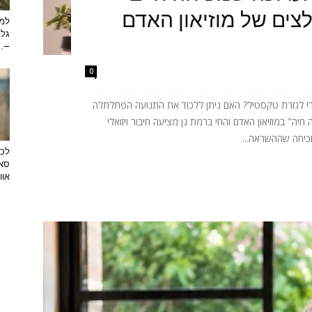
ים של מוזיאון האדם
למה
גלב
...
0
רי לגזרת טקסטיל? האם ניתן ללכוד את התנועה הפתלתלה
ה" במוזיאון האדם והחי ברמת גן מציעה חיבור ויזואלי
וכיחה שההשראה...
לכב
סאן
אוו