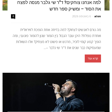
למה אנחנו צוחקים? ד"ר שי גלבר מנסה לפצח
את הסוד – ומשיק ספר חדש
alon
-
6 באוגוסט 2026
0
מה גורם לאנשים לצחוק? למה בדיחה אחת הופכת לוויראלית
ואחרת נופלת? היכן עובר הגבול בין הומור שנון להומור פוגעני, ומה
הופך קטע קומי לזכיר, מרגש או פשוט לא מצחיק? אלו השאלות
שמעסיקות כבר שנים את ד"ר שי גלבר –...
קרא עוד