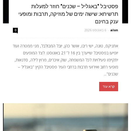
פסטיבל "באגליל – שכנים" חוזר למעלות
תרשיחא: שישה ימים של מוזיקה, תרבות ומופעי
ענק בחינם
alon
-
6 באוגוסט 2026
0
אתניקס, טונה, ישי ריבו, אושר כהן, יובל המבולבל, מני ממטרה ועוד
יופיעו בפסטיבל שייערך בין 16 ל־21 באוגוסט. לצד המופעים
יתקיימו פעילויות לכל המשפחה, שוק איכרים, מרוץ לילה, סדנאות,
מופעי רחוב ואירועי תרבות ברחבי העיר פסטיבל הקיץ "באגליל –
שכנים"...
קרא עוד