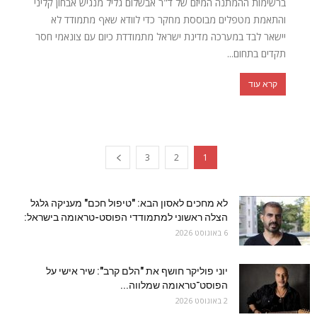
ברשימות ההמתנה המיזם של ד"ר אבשלום גליל מנגיש אבחון קליני
והתאמת מטפלים מבוססת מחקר כדי לוודא שאף מתמודד לא
יישאר לבד במערכה מדינת ישראל מתמודדת כיום עם צונאמי חסר
תקדים בתחום...
קרא עוד
3
2
1
לא מחכים לאסון הבא: "טיפול חכם" מעניקה גלגל
הצלה ראשוני למתמודדי הפוסט-טראומה בישראל:
6 באוגוסט 2026
יוני פוליקר חושף את "הלם קרב": שיר אישי על
הפוסט־טראומה שמלווה...
2 באוגוסט 2026