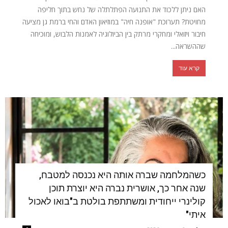
האם ניתן ללכוד את התנועה הפתלתלה של נחש בתוך חליפה
מחויטת? תערוכת "אופנה חיה" במוזיאון האדם והחי ברמת גן מציעה
חיבור ויזואלי ומחקרי מרתק בין הביולוגיה לאמנות הלבוש, ומוכיחה
שההשראה...
קרא עוד
כשהמלחמה שברה אותה היא נכנסה למטבח,
שנה אחר כך, אושרית נברה היא יוצרת תוכן
קולינרי ייחודית ומשתתפת בולטת ב"בואו לאכול
איתי"