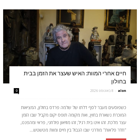
חיים אחרי המוות: האיש שעצר את הזמן בבית
בחולון
alon
-
8 באוגוסט 2026
0
כשפוסעים מעבר לסף דלתו של שלמה פרדס בחולון, המציאות
המוכרת נשארת בחוץ, ואת מקומה תופס יקום מקביל שבו הזמן
עצר מלכת. זהו אינו בית רגיל; זהו מוזיאון פולחני, פראי ומהפנט,
"חדר פלאות" מודרני שבו הגבול בין חיים ומוות מטשטש....