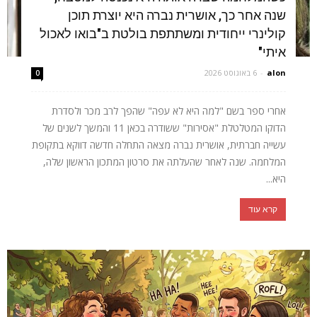
שנה אחר כך, אושרית נברה היא יוצרת תוכן
קולינרי ייחודית ומשתתפת בולטת ב"בואו לאכול
איתי"
alon
-
6 באוגוסט 2026
0
אחרי ספר בשם "למה היא לא עפה" שהפך לרב מכר ולסדרת
הדוקו המטלטלת "אסירות" ששודרה בכאן 11 והמשך לשנים של
עשייה חברתית, אושרית נברה מצאה התחלה חדשה דווקא בתקופת
המלחמה. שנה לאחר שהעלתה את סרטון המתכון הראשון שלה,
היא...
קרא עוד