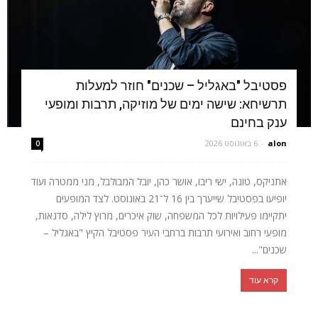
פסטיבל "באגליל – שכנים" חוזר למעלות
תרשיחא: שישה ימים של מוזיקה, תרבות ומופעי
ענק בחינם
alon
-
6 באוגוסט 2026
0
אתניקס, טונה, ישי ריבו, אושר כהן, יובל המבולבל, מני ממטרה ועוד
יופיעו בפסטיבל שייערך בין 16 ל־21 באוגוסט. לצד המופעים
יתקיימו פעילויות לכל המשפחה, שוק איכרים, מרוץ לילה, סדנאות,
מופעי רחוב ואירועי תרבות ברחבי העיר פסטיבל הקיץ "באגליל –
שכנים"...
קרא עוד