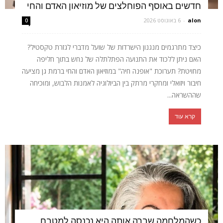
חדשים באוסף הפוחלצים של מוזיאון האדם והחי
alon
-
6 באוגוסט 2026
0
כיצד מתרגמים מנגנון הישרדות של שועל מדברי לגזרת טקסטיל?
האם ניתן ללכוד את התנועה הפתלתלה של נחש בתוך חליפה
מחויטת? תערוכת "אופנה חיה" במוזיאון האדם והחי ברמת גן מציעה
חיבור ויזואלי ומחקרי מרתק בין הביולוגיה לאמנות הלבוש, ומוכיחה
שההשראה...
קרא עוד
כשהמלחמה שברה אותה היא נכנסה למטבח,