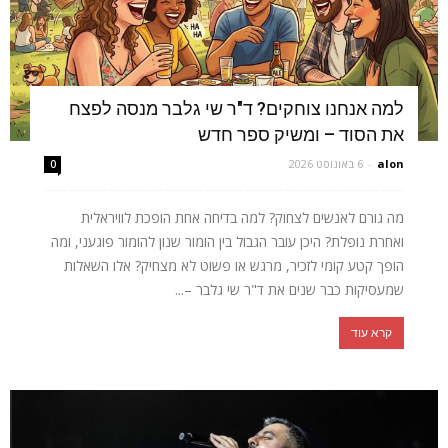
למה אנחנו צוחקים? ד"ר שי גלבר מנסה לפצח
את הסוד – ומשיק ספר חדש
alon
-
6 באוגוסט 2026
0
מה גורם לאנשים לצחוק? למה בדיחה אחת הופכת לוויראלית
ואחרת נופלת? היכן עובר הגבול בין הומור שנון להומור פוגעני, ומה
הופך קטע קומי לזכיר, מרגש או פשוט לא מצחיק? אלו השאלות
שמעסיקות כבר שנים את ד"ר שי גלבר –...
קרא עוד