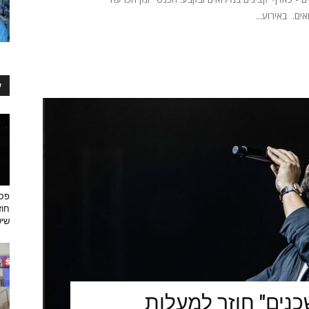
ים. באירוע...
ע
פסט
חוז
שיש
כנים" חוזר למעלות