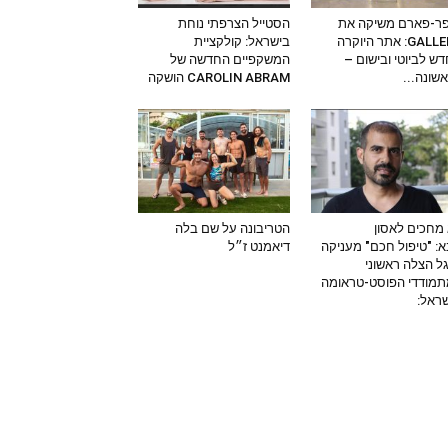
ר-פארם משיקה את
הסטייל הצרפתי נוחת
GALLERY: אתר היוקרה
בישראל: קולקציית
ש לביוטי ובישום –
המשקפיים החדשה של
שונה...
CAROLIN ABRAM הושקה
מחכים לאסון
הטריבונה על שם בלה
: "טיפול חכם" מעניקה
דיאמנט ז״ל
ל הצלה ראשוני
מודדי הפוסט-טראומה
ראל: