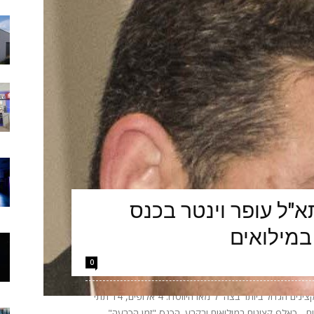
"ל עופר וינטר בכנס
במילואים
0
הערב יתקיים באקספו ביתן 2 בתל אביב כנס הקצינים הגדול ביותר בצה״ל מאז היווסדו: 4 אלופים, 14 תתי
אלופים - כאלף קצינים במילואים ובקבע. הכנס "זמן הכרעה"