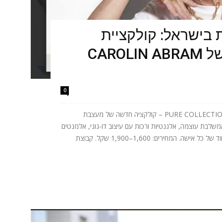
 בישראל: קולקציית
המשקפיים החדשה של CAROLIN ABRAM
0
קבוצת SHALDAG EYEWEAR משיקה את PURE COLLECTION – קולקציה חדשה של מעצבת
פיים הצרפתייה CAROLIN ABRAM, המשלבת עוצמה, אלגנטיות ורכות עם עיצוב דו-גוני, אלמנטים
תלת-ממדיים ומסגרות שנועדו להדגיש את הייחוד של כל אישה. המחירים: 1,600–1,900 שקל. קבוצת