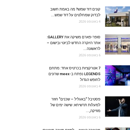
קונים דוד שמש? מה באמת חשוב
לבדוק שמחלטים על דוד שמש...
4 באוגוסט 2026
סופר-פארם משיקה את GALLERY:
אתר היוקרה החדש לביוטי ובישום –
לראשונה...
6 באוגוסט 2026
7 אטרקציות בכרטיס אחד: מתחם
LEGENDS נפתח ב-meex שרונים
לחופש הגדול
4 באוגוסט 2026
פסטיבל "באגליל – שכנים" חוזר
למעלות תרשיחא: שישה ימים של
מוזיקה,...
6 באוגוסט 2026