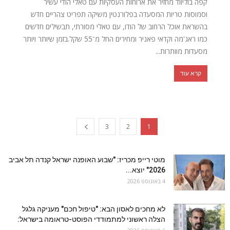
קפה בוליווד מחזיר את ארוחות העסקיות עם טאלי הודי עשיר
וסמוסות טריות המסעדה בפלורנטין משיקה תפריט צהריים חדש
בהשראת אוכל הרחוב של הודו, עם טאלי מסורתי, תבשילים חדשים
כמו ראג'מה וקדאי פאניר ומחירים החל מ־55 שקל.בזמן שיותר ויותר
מסעדות מוותרות...
קרא עוד
3
2
1
מוטי רייפ מכריז: "שבוע האופנה ישראל קנדה תל אביב
2026" יוצא...
4 באוגוסט 2026
לא מחכים לאסון הבא: "טיפול חכם" מעניקה גלגל
הצלה ראשוני למתמודדי הפוסט-טראומה בישראל: