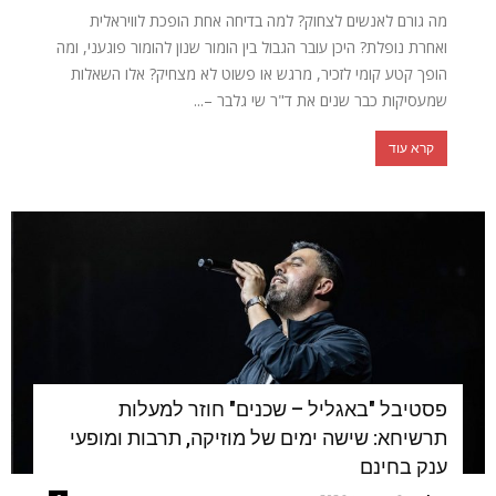
מה גורם לאנשים לצחוק? למה בדיחה אחת הופכת לוויראלית
ואחרת נופלת? היכן עובר הגבול בין הומור שנון להומור פוגעני, ומה
הופך קטע קומי לזכיר, מרגש או פשוט לא מצחיק? אלו השאלות
שמעסיקות כבר שנים את ד"ר שי גלבר –...
קרא עוד
פסטיבל "באגליל – שכנים" חוזר למעלות
תרשיחא: שישה ימים של מוזיקה, תרבות ומופעי
ענק בחינם