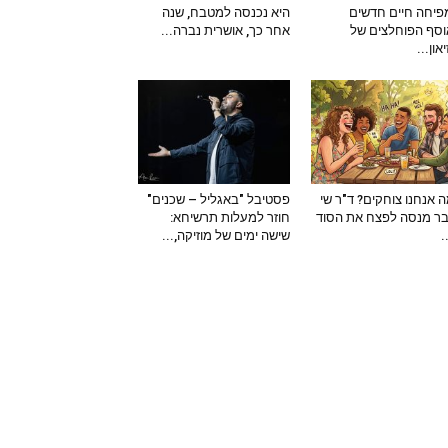
יחה חיים חדשים
היא נכנסה למטבח, שנה
סף הפוחלצים של
אחר כך, אושרית נברה...
און...
 אנחנו צוחקים? ד"ר שי
פסטיבל "באגליל – שכנים"
ר מנסה לפצח את הסוד
חוזר למעלות תרשיחא:
–
שישה ימים של מוזיקה,...