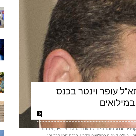
"ל עופר וינטר בכנס
במילואים
0
הערב יתקיים באקספו ביתן 2 בתל אביב כנס הקצינים הגדול ביותר בצה״ל מאז היווסדו: 4 אלופים, 14 תתי
אלופים - כאלף קצינים במילואים ובקבע. הכנס "זמן הכרעה"