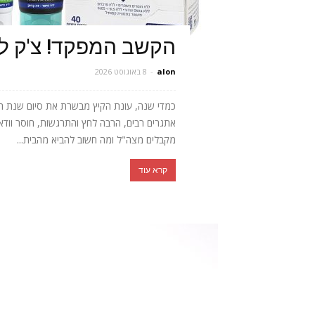
הקשב המפקד! צ'ק ל
alon
-
8 באוגוסט 2026
כמדי שנה, עונת הקיץ מבשרת את סיום שנת הלימ
אתגרים רבים, הרבה לחץ והתרגשות, חוסר וודא
מקבלים מצה"ל ומה חשוב להביא מהבית...
קרא עוד