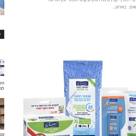
ים. באירוע...
ע
הקש
למת
טבע