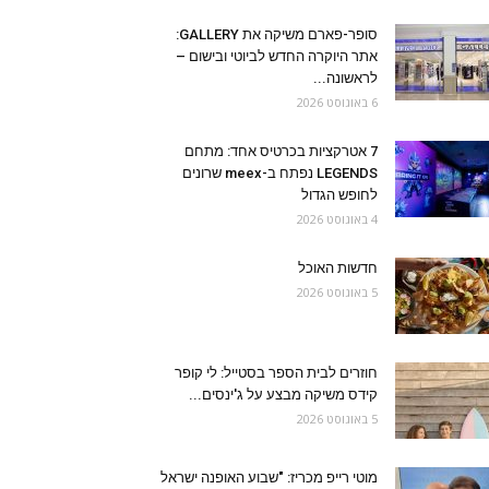
סופר-פארם משיקה את GALLERY:
אתר היוקרה החדש לביוטי ובישום –
לראשונה...
6 באוגוסט 2026
7 אטרקציות בכרטיס אחד: מתחם
LEGENDS נפתח ב-meex שרונים
לחופש הגדול
4 באוגוסט 2026
חדשות האוכל
5 באוגוסט 2026
חוזרים לבית הספר בסטייל: לי קופר
קידס משיקה מבצע על ג'ינסים...
5 באוגוסט 2026
מוטי רייפ מכריז: "שבוע האופנה ישראל