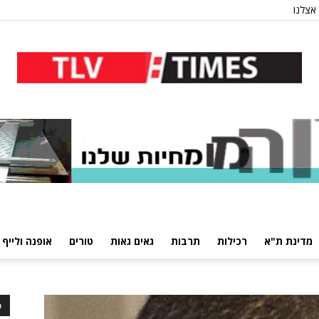
אצלנו
מדינת ת"א
רכילות
תרבות
גאים גאות
טורים
אופנה ולייף 
כ