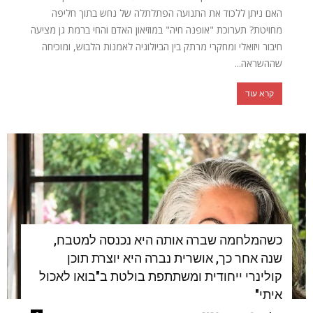
האם ניתן ללכוד את התנועה הפתלתלה של נחש בתוך חליפה
מחויטת? תערוכת "אופנה חיה" במוזיאון האדם והחי ברמת גן מציעה
חיבור ויזואלי ומחקרי מרתק בין הביולוגיה לאמנות הלבוש, ומוכיחה
שההשראה...
קרא עוד
כשהמלחמה שברה אותה היא נכנסה למטבח,
שנה אחר כך, אושרית נברה היא יוצרת תוכן
קולינרי ייחודית ומשתתפת בולטת ב"בואו לאכול
איתי"