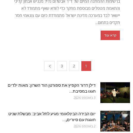
ברשימות ההמתנה המיזם של ד"ר אבשלום גליל מנגיש אבחון קליני
והתאמת מטפלים מבוססת מחקר כדי לוודא שאף מתמודד לא
יישאר לבד במערכה מדינת ישראל מתמודדת כיום עם צונאמי חסר
תקדים בתחום...
קרא עוד
3
2
1
דילן דרור הקפיץ את ספורטן הוד השרון: מאות ילדים
חגגו במסיבת...
3 באוגוסט 2026
יום הבירה הבינלאומי מגיע לתל אביב: מבשלת שניט
חוגגת עם סיורים,...
2 באוגוסט 2026