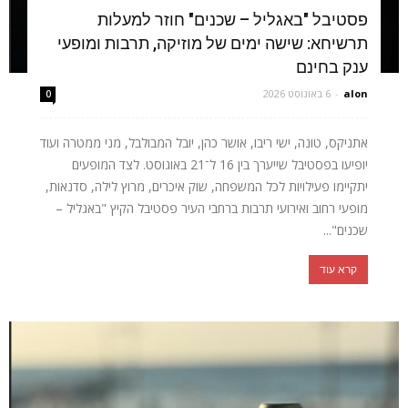
פסטיבל "באגליל – שכנים" חוזר למעלות
תרשיחא: שישה ימים של מוזיקה, תרבות ומופעי
ענק בחינם
alon
-
6 באוגוסט 2026
0
אתניקס, טונה, ישי ריבו, אושר כהן, יובל המבולבל, מני ממטרה ועוד
יופיעו בפסטיבל שייערך בין 16 ל־21 באוגוסט. לצד המופעים
יתקיימו פעילויות לכל המשפחה, שוק איכרים, מרוץ לילה, סדנאות,
מופעי רחוב ואירועי תרבות ברחבי העיר פסטיבל הקיץ "באגליל –
שכנים"...
קרא עוד