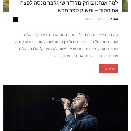
למה אנחנו צוחקים? ד"ר שי גלבר מנסה לפצח
את הסוד – ומשיק ספר חדש
alon
-
6 באוגוסט 2026
0
מה גורם לאנשים לצחוק? למה בדיחה אחת הופכת לוויראלית
ואחרת נופלת? היכן עובר הגבול בין הומור שנון להומור פוגעני, ומה
הופך קטע קומי לזכיר, מרגש או פשוט לא מצחיק? אלו השאלות
שמעסיקות כבר שנים את ד"ר שי גלבר –...
קרא עוד