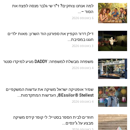
למה אנחנו צוחקים? ד"ר שי גלבר מנסה לפצח את
הסוד –...
6 באוגוסט 2026
דילן דרור הקפיץ את ספורטן הוד השרון: מאות ילדים
חגגו במסיבת...
3 באוגוסט 2026
משפחה מבשלת למשפחה: DADDY מגיע למיקדו סנטר
4 באוגוסט 2026
שמיר אופטיקה ישראל משיקה את עדשות המשקפיים
Essilor® Stellest®, העדשות המתקדמות...
4 באוגוסט 2026
חוזרים לבית הספר בסטייל: לי קופר קידס משיקה
מבצע על ג'ינסים...
5 באוגוסט 2026