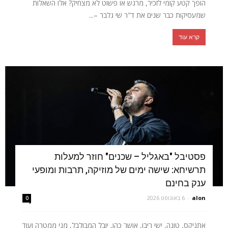
הופך קטע קומי לזכיר, מרגש או פשוט לא מצחיק? אלו השאלות
שמעסיקות כבר שנים את ד"ר שי גלבר –...
קרא עוד
פסטיבל "באגליל – שכנים" חוזר למעלות
תרשיחא: שישה ימים של מוזיקה, תרבות ומופעי
ענק בחינם
alon
-
6 באוגוסט 2026
0
אתניקס, טונה, ישי ריבו, אושר כהן, יובל המבולבל, מני ממטרה ועוד