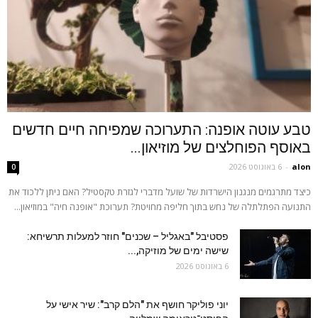
טבע עוטה אופנה: התערוכה שמפיחה חיים חדשים
באוסף הפוחלצים של מוזיאון...
alon
-
6 באוגוסט 2026
0
כיצד מתרגמים מנגנון הישרדות של שועל מדברי לגזרת טקסטיל? האם ניתן ללכוד את
התנועה הפתלתלה של נחש בתוך חליפה מחויטת? תערוכת "אופנה חיה" במוזיאון...
פסטיבל "באגליל – שכנים" חוזר למעלות תרשיחא:
שישה ימים של מוזיקה,...
6 באוגוסט 2026
יוני פוליקר חושף את "הלם קרב": שיר אישי על