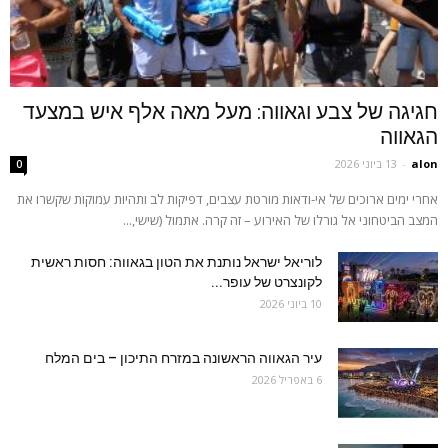
חגיגה של צבע וגאווה: מעל מאה אלף איש במצעד
הגאווה
alon
-
13 ביוני 2026
0
אחרי ימים ארוכים של אי-ודאות מורטת עצבים, דפיקות לב ותהיות עמוקות שקשרו את
המצב הביטחוני אל גורלו של האירוע – זה קרה. אתמול (שישי,...
לוריאל ישראל נותנת את הטון בגאווה: חסות ראשית
לקונצרט של עופר...
10 ביוני 2026
עיר הגאווה הראשונה במזרח התיכון – בים המלח
6 באפריל 2026