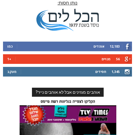
נותן חסות:
12,183
אוהדים
כמו
56
מנויים
+1
1,345
חסידים
מעקב
אוהבים מגזינים אבל לא אוהבים נייר?