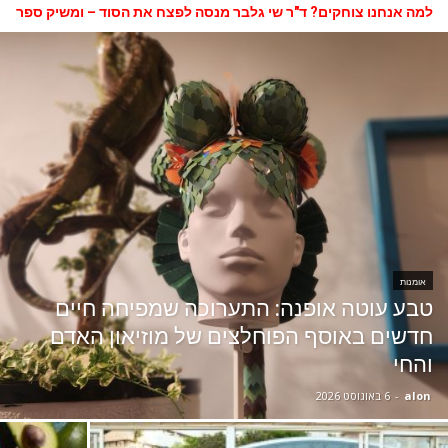
למה אנחנו צוחקים? ד"ר שי גלבר מנסה לפצח את הסוד – ומשיק ספר
חדש
אומנות
טבע עוטה אופנה: התערוכה שמפיחה חיים
חדשים באוסף הפוחלצים של מוזיאון האדם
והחי
alon
-
6 באוגוסט 2026