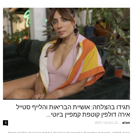
תגידו בהצלחה: אושיית הבריאות והלייף סטייל
אירה דולפין קוטפת קמפיין ביוטי...
alon
-
22 בדצמבר 2025
0
אירה דולפין, מאושיות הסושיאל המשפיעות בישראל בתחום הבריאות והלייף־סטייל,