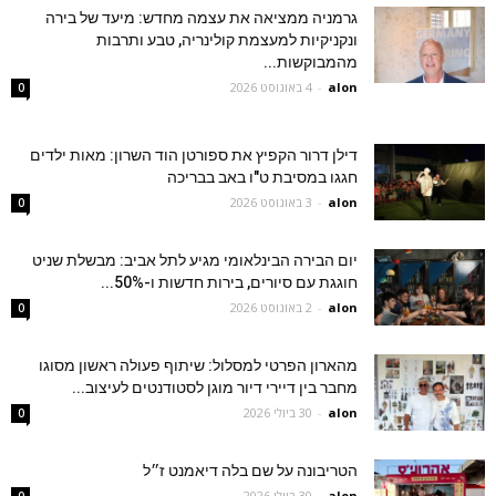
גרמניה ממציאה את עצמה מחדש: מיעד של בירה
ונקניקיות למעצמת קולינריה, טבע ותרבות
מהמבוקשות...
alon
-
4 באוגוסט 2026
0
דילן דרור הקפיץ את ספורטן הוד השרון: מאות ילדים
חגגו במסיבת ט"ו באב בבריכה
alon
-
3 באוגוסט 2026
0
יום הבירה הבינלאומי מגיע לתל אביב: מבשלת שניט
חוגגת עם סיורים, בירות חדשות ו-50%...
alon
-
2 באוגוסט 2026
0
מהארון הפרטי למסלול: שיתוף פעולה ראשון מסוגו
מחבר בין דיירי דיור מוגן לסטודנטים לעיצוב...
alon
-
30 ביולי 2026
0
הטריבונה על שם בלה דיאמנט ז״ל
alon
-
30 ביולי 2026
0