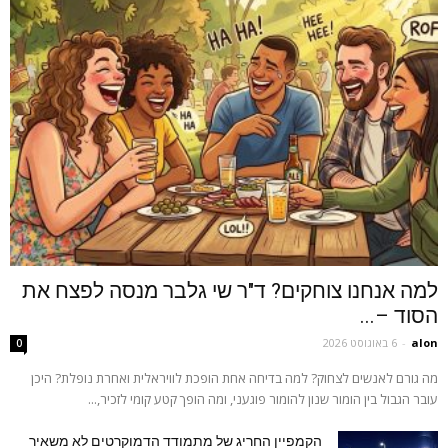
למה אנחנו צוחקים? ד"ר שי גלבר מנסה לפצח את
הסוד –...
alon
-
6 באוגוסט 2026
0
מה גורם לאנשים לצחוק? למה בדיחה אחת הופכת לוויראלית ואחרת נופלת? היכן
עובר הגבול בין הומור שנון להומור פוגעני, ומה הופך קטע קומי לזכיר,...
הקמפיין החריג של מתמודד הדמוקרטים לא משאיר