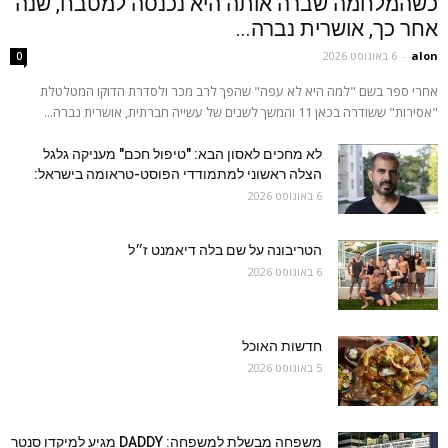
כשהמלחמה שברה אותה היא נכנסה למטבח, שנה
אחר כך, אושרית נברה...
alon
-
6 באוגוסט 2026
0
אחרי ספר בשם "למה היא לא עפה" שהפך לרב מכר ולסדרת הדוקו המטלטלת
"אסירות" ששודרה בכאן 11 והמשך לשנים של עשייה חברתית, אושרית נברה...
לא מחכים לאסון הבא: "טיפול חכם" מעניקה גלגל
הצלה ראשוני למתמודדי הפוסט-טראומה בישראל:
6 באוגוסט 2026
הטריבונה על שם בלה דיאמנט ז״ל
6 באוגוסט 2026
חדשות האוכל
5 באוגוסט 2026
משפחה מבשלת למשפחה: DADDY מגיע למיקדו סנטר