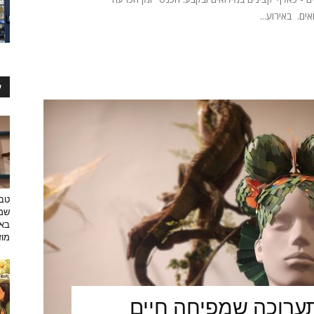
ים. באירוע...
ע
טבע
שמפ
באו
מוזי
ערוכה שמפיחה חיים