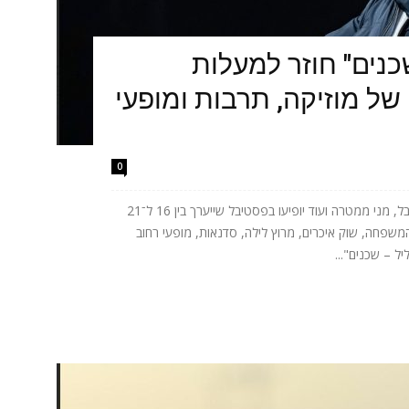
כנים" חוזר למעלות
של מוזיקה, תרבות ומופעי
0
אתניקס, טונה, ישי ריבו, אושר כהן, יובל המבולבל, מני ממטרה ועוד יופיעו בפסטיבל שייערך בין 16 ל־21
המשפחה, שוק איכרים, מרוץ לילה, סדנאות, מופעי רחוב
ל – שכנים"...