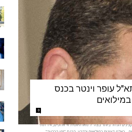
"ל עופר וינטר בכנס
במילואים
0
הערב יתקיים באקספו ביתן 2 בתל אביב כנס הקצינים הגדול ביותר בצה״ל מאז היווסדו: 4 אלופים, 14 תתי
אלופים - כאלף קצינים במילואים ובקבע. הכנס "זמן הכרעה"