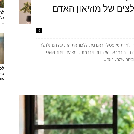
ים של מוזיאון האדם
למה
גלב
...
0
רי לגזרת טקסטיל? האם ניתן ללכוד את התנועה הפתלתלה
ה" במוזיאון האדם והחי ברמת גן מציעה חיבור ויזואלי
וכיחה שההשראה...
לכב
סאן
אוו