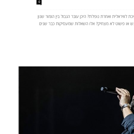
0
לוויראלית ואחרת נופלת? היכן עובר הגבול בין הומור שנון
רגש או פשוט לא מצחיק? אלו השאלות שמעסיקות כבר שנים