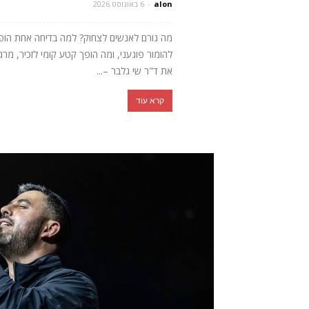
alon
-
6 באוגוסט 2026
מה גורם לאנשים לצחוק? למה בדיחה אחת הופכת 
להומור פוגעני, ומה הופך קטע קומי לזכיר, מ
את ד"ר שי גלבר –...
קרא עוד