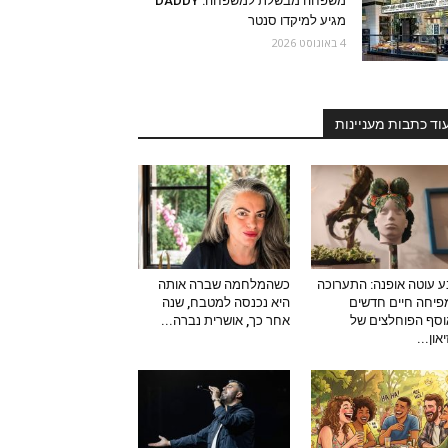
משפחה מבשלת למשפחה: DADDY
מגיע למיקדו סנטר
4 באוגוסט 2026
וד כתבות מעניינות
 עוטה אופנה: התערוכה
כשהמלחמה שברה אותה
יחה חיים חדשים
היא נכנסה למטבח, שנה
סף הפוחלצים של
אחר כך, אושרית נברה...
און...