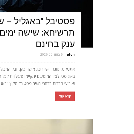
פסטיבל "באגליל – ש
תרשיחא: שישה ימים 
ענק בחינם
alon
-
6 באוגוסט 2026
באוגוסט. לצד המופעים יתקיימו פעילויות לכל 
ואירועי תרבות ברחבי העיר פסטיבל הקיץ "באגלי
קרא עוד