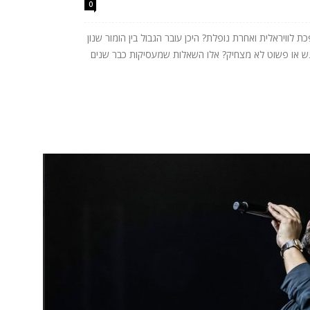
0
לוויראלית ואחרת נופלת? היכן עובר הגבול בין הומור שנון
רגש או פשוט לא מצחיק? אלו השאלות שמעסיקות כבר שנים