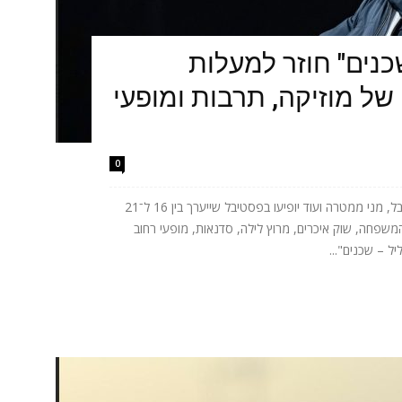
כנים" חוזר למעלות
של מוזיקה, תרבות ומופעי
0
אתניקס, טונה, ישי ריבו, אושר כהן, יובל המבולבל, מני ממטרה ועוד יופיעו בפסטיבל שייערך בין 16 ל־21
המשפחה, שוק איכרים, מרוץ לילה, סדנאות, מופעי רחוב
ל – שכנים"...