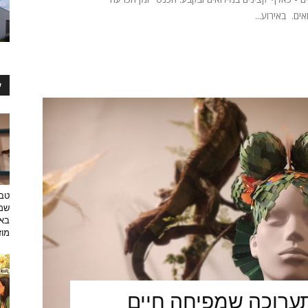
ים. באירוע...
ע
טבע
שמפ
באו
מוזי
ערוכה שמפיחה חיים