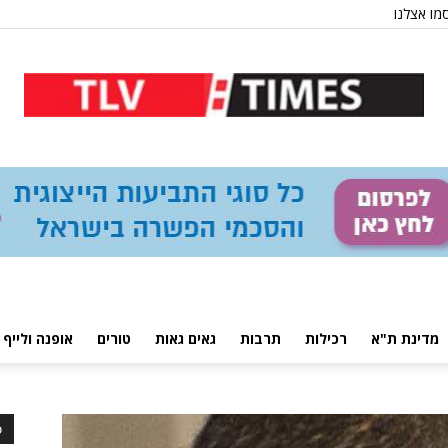
מו אצלנו
מדינת ת"א
רכילות
תרבות
גאים גאות
טורים
אופנה ולייף 
כ