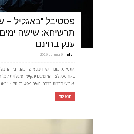
פסטיבל "באגליל – ש
תרשיחא: שישה ימים 
ענק בחינם
alon
-
6 באוגוסט 2026
באוגוסט. לצד המופעים יתקיימו פעילויות לכל 
ואירועי תרבות ברחבי העיר פסטיבל הקיץ "באגלי
קרא עוד