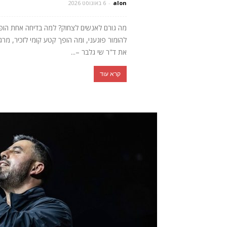
alon
-
6 באוגוסט 2026
מה גורם לאנשים לצחוק? למה בדיחה אחת הופכת 
להומור פוגעני, ומה הופך קטע קומי לזכיר, מ
את ד"ר שי גלבר –...
קרא עוד