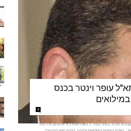
"ל עופר וינטר בכנס
במילואים
0
הערב יתקיים באקספו ביתן 2 בתל אביב כנס הקצינים הגדול ביותר בצה״ל מאז היווסדו: 4 אלופים, 14 תתי
אלופים - כאלף קצינים במילואים ובקבע. הכנס "זמן הכרעה"