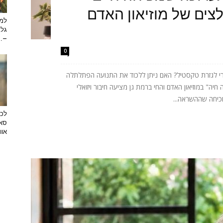
ים של מוזיאון האדם
למה
גלב
...
0
רי לגזרת טקסטיל? האם ניתן ללכוד את התנועה הפתלתלה
ה" במוזיאון האדם והחי ברמת גן מציעה חיבור ויזואלי
וכיחה שההשראה...
לכב
סאן
אוו