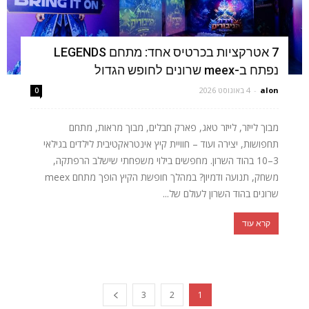
7 אטרקציות בכרטיס אחד: מתחם LEGENDS
נפתח ב-meex שרונים לחופש הגדול
alon
-
4 באוגוסט 2026
0
מבוך לייזר, לייזר טאג, פארק חבלים, מבוך מראות, מתחם
תחפושות, יצירה ועוד – חוויית קיץ אינטראקטיבית לילדים בגילאי
3–10 בהוד השרון. מחפשים בילוי משפחתי שישלב הרפתקה,
משחק, תנועה ודמיון? במהלך חופשת הקיץ הופך מתחם meex
שרונים בהוד השרון לעולם של...
קרא עוד
3
2
1