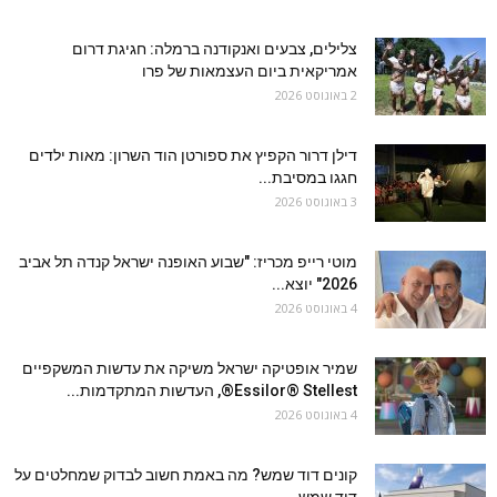
צלילים, צבעים ואנקודנה ברמלה: חגיגת דרום
אמריקאית ביום העצמאות של פרו
2 באוגוסט 2026
דילן דרור הקפיץ את ספורטן הוד השרון: מאות ילדים
חגגו במסיבת...
3 באוגוסט 2026
מוטי רייפ מכריז: "שבוע האופנה ישראל קנדה תל אביב
2026" יוצא...
4 באוגוסט 2026
שמיר אופטיקה ישראל משיקה את עדשות המשקפיים
Essilor® Stellest®, העדשות המתקדמות...
4 באוגוסט 2026
קונים דוד שמש? מה באמת חשוב לבדוק שמחלטים על