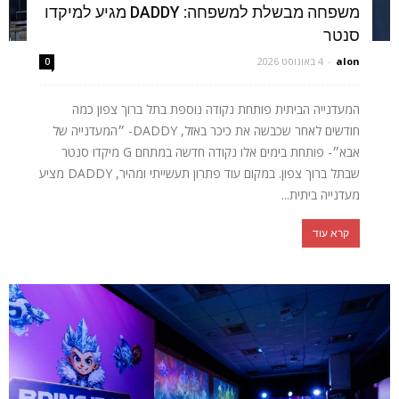
משפחה מבשלת למשפחה: DADDY מגיע למיקדו
סנטר
alon
-
4 באוגוסט 2026
0
המעדנייה הביתית פותחת נקודה נוספת בתל ברוך צפון כמה
חודשים לאחר שכבשה את כיכר באזל, DADDY- ״המעדנייה של
אבא״- פותחת בימים אלו נקודה חדשה במתחם G מיקדו סנטר
שבתל ברוך צפון. במקום עוד פתרון תעשייתי ומהיר, DADDY מציע
מעדנייה ביתית...
קרא עוד