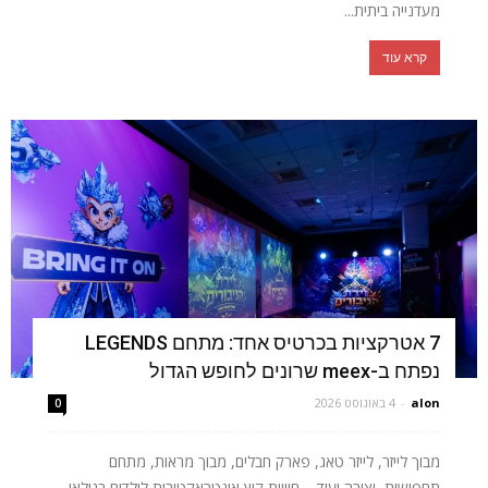
מעדנייה ביתית...
קרא עוד
7 אטרקציות בכרטיס אחד: מתחם LEGENDS
נפתח ב-meex שרונים לחופש הגדול
alon
-
4 באוגוסט 2026
0
מבוך לייזר, לייזר טאג, פארק חבלים, מבוך מראות, מתחם
תחפושות, יצירה ועוד – חוויית קיץ אינטראקטיבית לילדים בגילאי