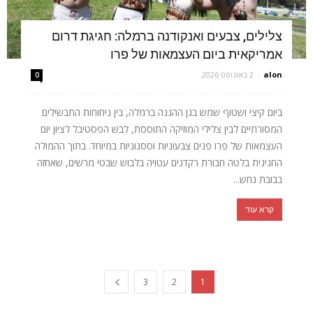
צלילים, צבעים ואנקודנה ברמלה: חגיגת דרום
אמריקאית ביום העצמאות של פרו
alon
-
2 באוגוסט 2026
0
ביום קיצי ושטוף שמש בגן ההגנה ברמלה, בין ניחוחות התבשילים
המסורתיים לבין צלילי המוזיקה התוססת, לבש הפסטיבל לציון יום
העצמאות של פרו פנים צבעוניות וססגוניות במיוחד. בתוך ההמולה
החגיגית בלטה חבורת רקדנים עטויה בלבוש שבטי מרשים, שאחזה
בבובת נחש...
קרא עוד
3
2
1