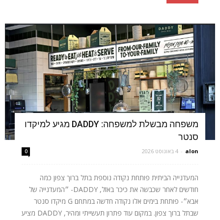
משפחה מבשלת למשפחה: DADDY מגיע למיקדו
סנטר
alon
-
4 באוגוסט 2026
0
המעדנייה הביתית פותחת נקודה נוספת בתל ברוך צפון כמה
חודשים לאחר שכבשה את כיכר באזל, DADDY- ״המעדנייה של
אבא״- פותחת בימים אלו נקודה חדשה במתחם G מיקדו סנטר
שבתל ברוך צפון. במקום עוד פתרון תעשייתי ומהיר, DADDY מציע