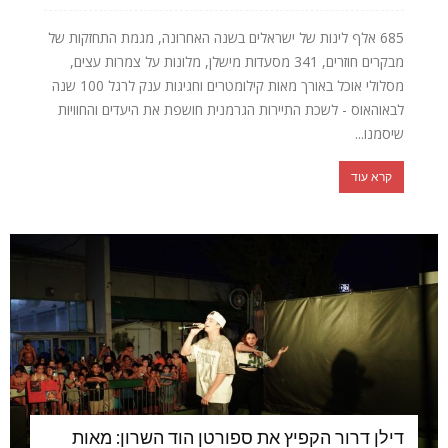
685 אלף לינות של ישראלים בשנה האחרונה, מגמת התחזקות של
מבקרים חוזרים, 341 מסעדות מישלן, מלונות על צמרות עצים,
מסלולי אוכל באורך מאות קילומטרים וחגיגות ענק לרגל 100 שנה
לבאוהאוס - לשכת התיירות הגרמנית חושפת את היעדים והחוויות
שיסמנו...
קרא עוד
דילן דרור הקפיץ את ספורטן הוד השרון: מאות