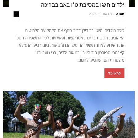
ילדים חגגו במסיבת ט"ו באב בבריכה
alon
-
3 באוגוסט 2026
0
כוכב הילדים והיוטיובר דילן דרור סחף את הקהל עם הלהיטים
האהובים, מסיבת בריכה, אטרקציות ופעילויות לכל המשפחה הפכו
את האירוע לאחד משיאי החופש הגדול באזור. ביום רביעי התמלא
קאנטרי ספורטן הוד השרון במאות ילדים, בני נוער ובני
משפחותיהם, שהגיעו לחגוג...
קרא עוד