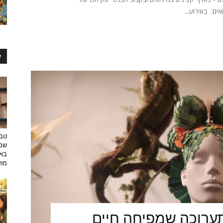
ים. באירוע...
ע
טבע
שמפ
באו
מוזי
ערוכה שמפיחה חיים