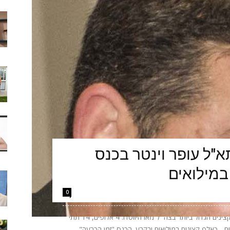
"ל עופר וינטר בכנס
במילואים
0
הערב יתקיים באקספו ביתן 2 בתל אביב כנס הקצינים הגדול ביותר בצה״ל מאז היווסדו: 4 אלופים, 14 תתי
אלופים - כאלף קצינים במילואים ובקבע. הכנס "זמן הכרעה"