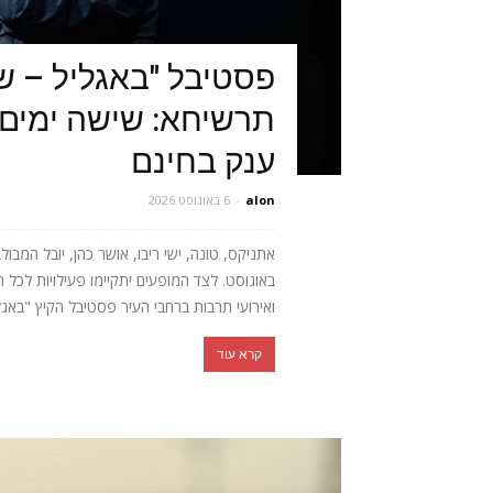
פסטיבל "באגליל – ש
תרשיחא: שישה ימים 
ענק בחינם
alon
-
6 באוגוסט 2026
באוגוסט. לצד המופעים יתקיימו פעילויות לכל 
ואירועי תרבות ברחבי העיר פסטיבל הקיץ "באגלי
קרא עוד