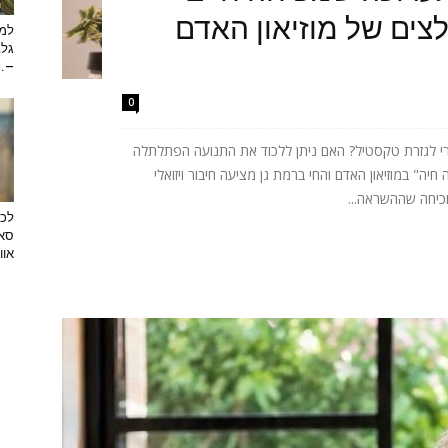
ים של מוזיאון האדם
למה
גלב
...
0
רי לגזרת טקסטיל? האם ניתן ללכוד את התנועה הפתלתלה
ה" במוזיאון האדם והחי ברמת גן מציעה חיבור ויזואלי
וכיחה שההשראה...
לכב
סאן
אוו