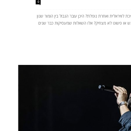
0
לוויראלית ואחרת נופלת? היכן עובר הגבול בין הומור שנון
רגש או פשוט לא מצחיק? אלו השאלות שמעסיקות כבר שנים