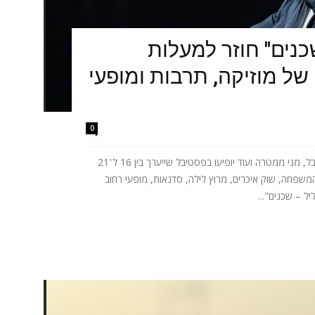
כנים" חוזר למעלות
של מוזיקה, תרבות ומופעי
0
אתניקס, טונה, ישי ריבו, אושר כהן, יובל המבולבל, מני ממטרה ועוד יופיעו בפסטיבל שייערך בין 16 ל־21
המשפחה, שוק איכרים, מרוץ לילה, סדנאות, מופעי רחוב
ל – שכנים"...