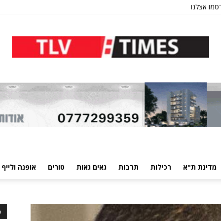
סמו אצלנו
מדינת ת"א
רכילות
תרבות
גאים גאות
טורים
אופנה ולייף 
כ