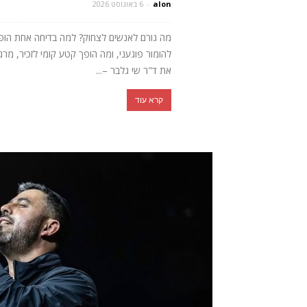
alon
-
6 באוגוסט 2026
מה גורם לאנשים לצחוק? למה בדיחה אחת הופכת 
להומור פוגעני, ומה הופך קטע קומי לזכיר, מ
את ד"ר שי גלבר –...
קרא עוד