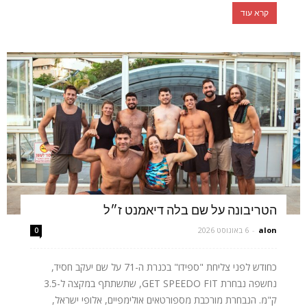
קרא עוד
הטריבונה על שם בלה דיאמנט ז״ל
alon
-
6 באוגוסט 2026
0
כחודש לפני צליחת "ספידו" בכנרת ה-71 על שם יעקב חסיד,
נחשפה נבחרת GET SPEEDO FIT, שתשתתף במקצה ל-3.5
ק"מ. הנבחרת מורכבת מספורטאים אולימפיים, אלופי ישראל,