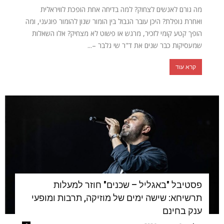
מה גורם לאנשים לצחוק? למה בדיחה אחת הופכת לוויראלית
ואחרת נופלת? היכן עובר הגבול בין הומור שנון להומור פוגעני, ומה
הופך קטע קומי לזכיר, מרגש או פשוט לא מצחיק? אלו השאלות
שמעסיקות כבר שנים את ד"ר שי גלבר –...
קרא עוד
פסטיבל "באגליל – שכנים" חוזר למעלות
תרשיחא: שישה ימים של מוזיקה, תרבות ומופעי
ענק בחינם