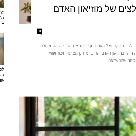
ים של מוזיאון האדם
למה
גלב
...
0
רי לגזרת טקסטיל? האם ניתן ללכוד את התנועה הפתלתלה
ה" במוזיאון האדם והחי ברמת גן מציעה חיבור ויזואלי
וכיחה שההשראה...
לכב
סאן
אוו