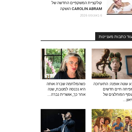
קולקציית המשקפיים החדשה של
CAROLIN ABRAM הושקה
6 באוגוסט 2026
וד כתבות מעניינות
 עוטה אופנה: התערוכה
כשהמלחמה שברה אותה
יחה חיים חדשים
היא נכנסה למטבח, שנה
סף הפוחלצים של
אחר כך, אושרית נברה...
און...