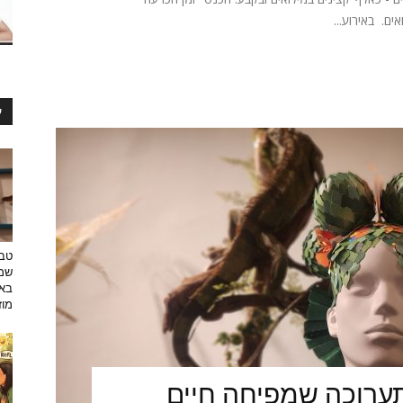
ים. באירוע...
ע
טבע
שמפ
באו
מוזי
ערוכה שמפיחה חיים