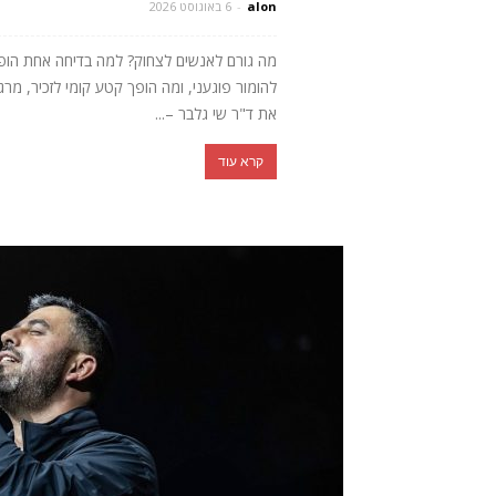
alon
-
6 באוגוסט 2026
מה גורם לאנשים לצחוק? למה בדיחה אחת הופכת 
להומור פוגעני, ומה הופך קטע קומי לזכיר, מ
את ד"ר שי גלבר –...
קרא עוד