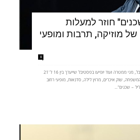
כנים" חוזר למעלות
של מוזיקה, תרבות ומופעי
0
אתניקס, טונה, ישי ריבו, אושר כהן, יובל המבולבל, מני ממטרה ועוד יופיעו בפסטיבל שייערך בין 16 ל־21
המשפחה, שוק איכרים, מרוץ לילה, סדנאות, מופעי רחוב
ל – שכנים"...