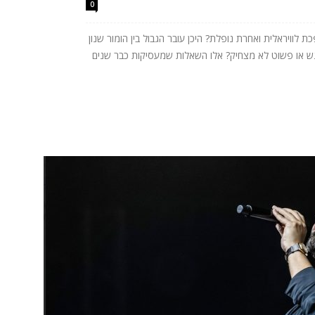
0
לוויראלית ואחרת נופלת? היכן עובר הגבול בין הומור שנון
רגש או פשוט לא מצחיק? אלו השאלות שמעסיקות כבר שנים