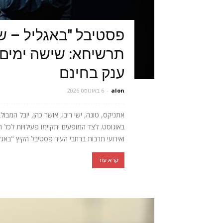
פסטיבל "באגליל – ש
תרשיחא: שישה ימים 
ענק בחינם
alon
-
6 באוגוסט 2026
באוגוסט. לצד המופעים יתקיימו פעילויות לכל 
ואירועי תרבות ברחבי העיר פסטיבל הקיץ "באגלי
קרא עוד