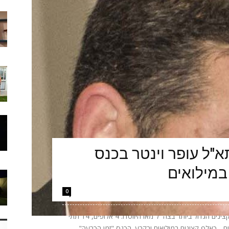
"ל עופר וינטר בכנס
במילואים
0
הערב יתקיים באקספו ביתן 2 בתל אביב כנס הקצינים הגדול ביותר בצה״ל מאז היווסדו: 4 אלופים, 14 תתי
אלופים - כאלף קצינים במילואים ובקבע. הכנס "זמן הכרעה"