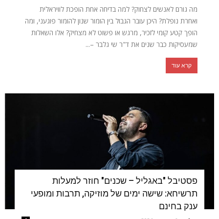
מה גורם לאנשים לצחוק? למה בדיחה אחת הופכת לוויראלית
ואחרת נופלת? היכן עובר הגבול בין הומור שנון להומור פוגעני, ומה
הופך קטע קומי לזכיר, מרגש או פשוט לא מצחיק? אלו השאלות
שמעסיקות כבר שנים את ד"ר שי גלבר –...
קרא עוד
פסטיבל "באגליל – שכנים" חוזר למעלות
תרשיחא: שישה ימים של מוזיקה, תרבות ומופעי
ענק בחינם