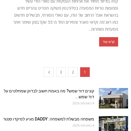
קפה בוליווד מחזיר את ארוחות העסקיות עם טאלי הודי עשיר
וסמוסות טריות המסעדה בפלורנטין משיקה תפריט צהריים חדש
בהשראת אוכל הרחוב של הודו, עם טאלי מסורתי, תבשילים חדשים
כמו ראג'מה וקדאי פאניר ומחירים החל מ־55 שקל.בזמן שיותר ויותר
מסעדות מוותרות...
קרא עוד
3
2
1
קונים דוד שמש? מה באמת חשוב לבדוק שמחלטים על
דוד שמש...
4 באוגוסט 2026
משפחה מבשלת למשפחה: DADDY מגיע למיקדו סנטר
4 באוגוסט 2026