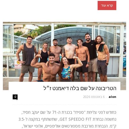
קרא עוד
הטריבונה על שם בלה דיאמנט ז״ל
alon
-
6 באוגוסט 2026
0
כחודש לפני צליחת "ספידו" בכנרת ה-71 על שם יעקב חסיד,
נחשפה נבחרת GET SPEEDO FIT, שתשתתף במקצה ל-3.5
ק"מ. הנבחרת מורכבת מספורטאים אולימפיים, אלופי ישראל,