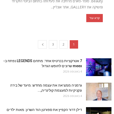
Beauty. סופר-פארם מרחיבה את פעילותה בתחום הביוטי היוקרתי
ומשיקה את GALLERY, אתר אונליין...
קרא עוד
3
2
1
7 אטרקציות בכרטיס אחד: מתחם LEGENDS נפתח ב-
meex שרונים לחופש הגדול
4 באוגוסט 2026
גרמניה ממציאה את עצמה מחדש: מיעד של בירה
ונקניקיות למעצמת קולינריה,...
4 באוגוסט 2026
דילן דרור הקפיץ את ספורטן הוד השרון: מאות ילדים