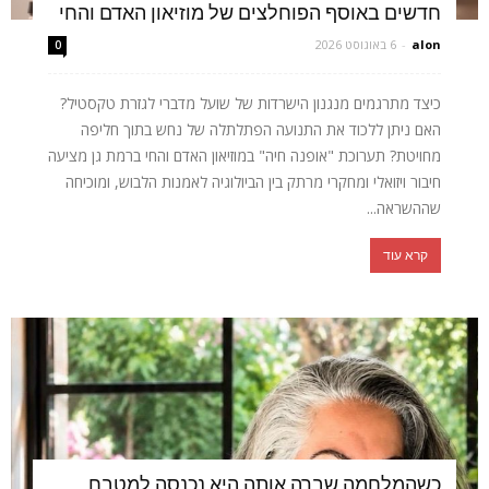
חדשים באוסף הפוחלצים של מוזיאון האדם והחי
alon
-
6 באוגוסט 2026
0
כיצד מתרגמים מנגנון הישרדות של שועל מדברי לגזרת טקסטיל?
האם ניתן ללכוד את התנועה הפתלתלה של נחש בתוך חליפה
מחויטת? תערוכת "אופנה חיה" במוזיאון האדם והחי ברמת גן מציעה
חיבור ויזואלי ומחקרי מרתק בין הביולוגיה לאמנות הלבוש, ומוכיחה
שההשראה...
קרא עוד
כשהמלחמה שברה אותה היא נכנסה למטבח,