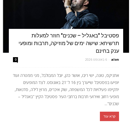
פסטיבל "באגליל – שכנים" חוזר למעלות
תרשיחא: שישה ימים של מוזיקה, תרבות ומופעי
ענק בחינם
alon
-
6 באוגוסט 2026
0
אתניקס, טונה, ישי ריבו, אושר כהן, יובל המבולבל, מני ממטרה ועוד
יופיעו בפסטיבל שייערך בין 16 ל־21 באוגוסט. לצד המופעים
יתקיימו פעילויות לכל המשפחה, שוק איכרים, מרוץ לילה, סדנאות,
מופעי רחוב ואירועי תרבות ברחבי העיר פסטיבל הקיץ "באגליל –
שכנים"...
קרא עוד