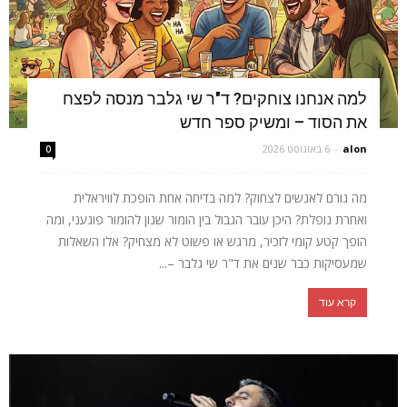
למה אנחנו צוחקים? ד"ר שי גלבר מנסה לפצח
את הסוד – ומשיק ספר חדש
alon
-
6 באוגוסט 2026
0
מה גורם לאנשים לצחוק? למה בדיחה אחת הופכת לוויראלית
ואחרת נופלת? היכן עובר הגבול בין הומור שנון להומור פוגעני, ומה
הופך קטע קומי לזכיר, מרגש או פשוט לא מצחיק? אלו השאלות
שמעסיקות כבר שנים את ד"ר שי גלבר –...
קרא עוד