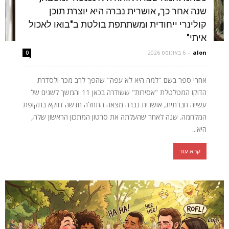
שנה אחר כך, אושרית נברה היא יוצרת תוכן
קולינרי ייחודית ומשתתפת בולטת ב"בואו לאכול
איתי"
alon
-
6 באוגוסט 2026
0
אחרי ספר בשם "למה היא לא עפה" שהפך לרב מכר ולסדרת
הדוקו המטלטלת "אסירות" ששודרה בכאן 11 והמשך לשנים של
עשייה חברתית, אושרית נברה מצאה התחלה חדשה דווקא בתקופת
המלחמה. שנה לאחר שהעלתה את סרטון המתכון הראשון שלה,
היא...
קרא עוד