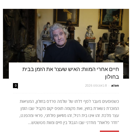
חיים אחרי המוות: האיש שעצר את הזמן בבית
בחולון
alon
-
8 באוגוסט 2026
0
כשפוסעים מעבר לסף דלתו של שלמה פרדס בחולון, המציאות
המוכרת נשארת בחוץ, ואת מקומה תופס יקום מקביל שבו הזמן
עצר מלכת. זהו אינו בית רגיל; זהו מוזיאון פולחני, פראי ומהפנט,
"חדר פלאות" מודרני שבו הגבול בין חיים ומוות מטשטש....