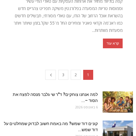
קפה בוליווד מחזיר את ארוחות העסקיות עם טאלי הודי עשיר
וסמוסות טריות המסעדה בפלורנטין משיקה תפריט צהריים חדש
בהשראת אוכל הרחוב של הודו, עם טאלי מסורתי, תבשילים חדשים
כמו ראג'מה וקדאי פאניר ומחירים החל מ־55 שקל.בזמן שיותר ויותר
מסעדות מוותרות...
קרא עוד
3
2
1
למה אנחנו צוחקים? ד"ר שי גלבר מנסה לפצח את
הסוד –...
6 באוגוסט 2026
קונים דוד שמש? מה באמת חשוב לבדוק שמחלטים על
דוד שמש...