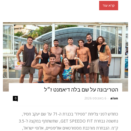
קרא עוד
הטריבונה על שם בלה דיאמנט ז״ל
alon
-
6 באוגוסט 2026
0
כחודש לפני צליחת "ספידו" בכנרת ה-71 על שם יעקב חסיד,
נחשפה נבחרת GET SPEEDO FIT, שתשתתף במקצה ל-3.5
ק"מ. הנבחרת מורכבת מספורטאים אולימפיים, אלופי ישראל,