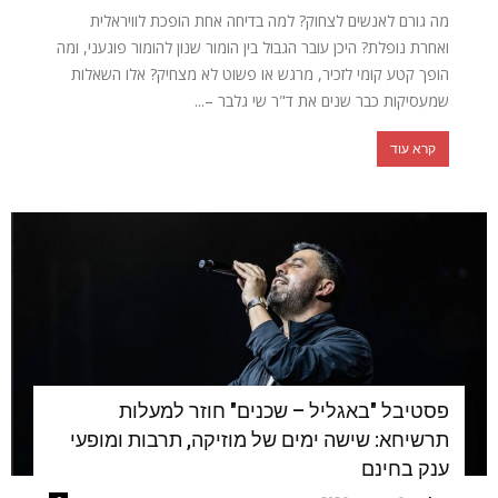
מה גורם לאנשים לצחוק? למה בדיחה אחת הופכת לוויראלית
ואחרת נופלת? היכן עובר הגבול בין הומור שנון להומור פוגעני, ומה
הופך קטע קומי לזכיר, מרגש או פשוט לא מצחיק? אלו השאלות
שמעסיקות כבר שנים את ד"ר שי גלבר –...
קרא עוד
פסטיבל "באגליל – שכנים" חוזר למעלות
תרשיחא: שישה ימים של מוזיקה, תרבות ומופעי
ענק בחינם