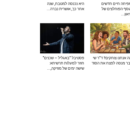
יחה חיים חדשים
היא נכנסה למטבח, שנה
סף הפוחלצים של
אחר כך, אושרית נברה...
און...
 אנחנו צוחקים? ד"ר שי
פסטיבל "באגליל – שכנים"
ר מנסה לפצח את הסוד
חוזר למעלות תרשיחא:
–
שישה ימים של מוזיקה,...