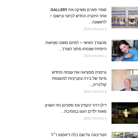
סופר-פארם משיקה את GALLERY:
אתר היוקרה החדש לביוטי ובישום –
לראשונה...
6 באוגוסט 2026
מהצורך האישי – למיזם משנה מציאות:
היזמיות שצמחו מתוך הצורך...
2 באוגוסט 2026
גרמניה ממציאה את עצמה מחדש:
מיעד של בירה ונקניקיות למעצמת
קולינריה,...
4 באוגוסט 2026
דילן דרור הקפיץ את ספורטן הוד השרון:
מאות ילדים חגגו במסיבת...
3 באוגוסט 2026
הטריבונה על שם בלה דיאמנט ז״ל