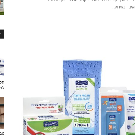
ים. באירוע...
ע
הקש
למת
טבע