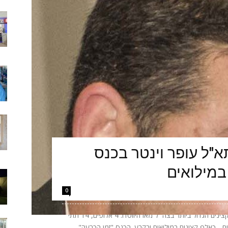
"ל עופר וינטר בכנס
במילואים
0
הערב יתקיים באקספו ביתן 2 בתל אביב כנס הקצינים הגדול ביותר בצה״ל מאז היווסדו: 4 אלופים, 14 תתי
אלופים - כאלף קצינים במילואים ובקבע. הכנס "זמן הכרעה"