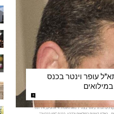
"ל עופר וינטר בכנס
במילואים
0
הערב יתקיים באקספו ביתן 2 בתל אביב כנס הקצינים הגדול ביותר בצה״ל מאז היווסדו: 4 אלופים, 14 תתי
אלופים - כאלף קצינים במילואים ובקבע. הכנס "זמן הכרעה"