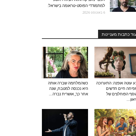
למתמודדי הפוסט-טראומה בישראל:
6 באוגוסט 2026
וד כתבות מעניינות
 עוטה אופנה: התערוכה
כשהמלחמה שברה אותה
יחה חיים חדשים
היא נכנסה למטבח, שנה
סף הפוחלצים של
אחר כך, אושרית נברה...
און...