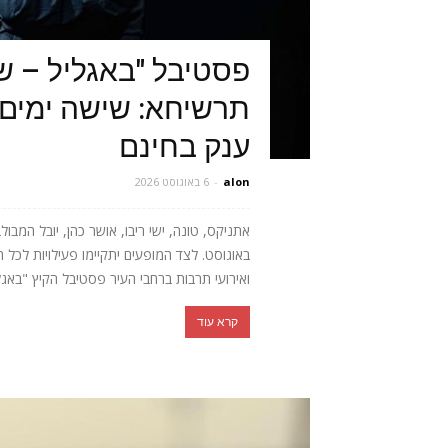
פסטיבל "באגליל – ש
תרשיחא: שישה ימים 
ענק בחינם
alon
-
6 באוגוסט 2026
באוגוסט. לצד המופעים יתקיימו פעילויות לכל 
ואירועי תרבות ברחבי העיר פסטיבל הקיץ "באגלי
קרא עוד