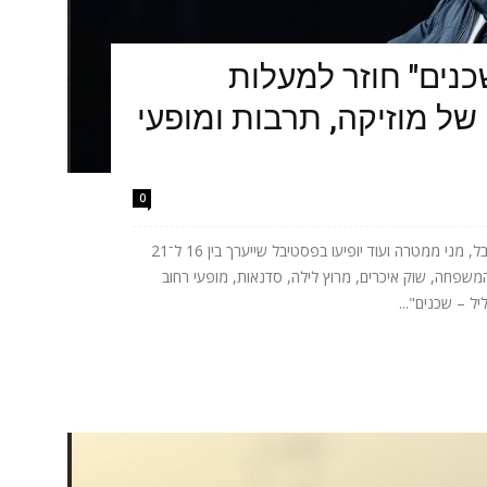
כנים" חוזר למעלות
של מוזיקה, תרבות ומופעי
0
אתניקס, טונה, ישי ריבו, אושר כהן, יובל המבולבל, מני ממטרה ועוד יופיעו בפסטיבל שייערך בין 16 ל־21
המשפחה, שוק איכרים, מרוץ לילה, סדנאות, מופעי רחוב
ל – שכנים"...