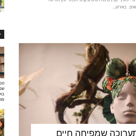
ים. באירוע...
ע
טבע
שמפ
באו
מוזי
ערוכה שמפיחה חיים