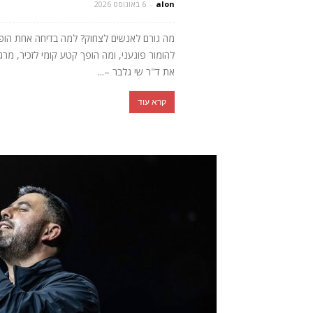
alon
-
6 באוגוסט 2026
מה גורם לאנשים לצחוק? למה בדיחה אחת הופכת 
להומור פוגעני, ומה הופך קטע קומי לזכיר, מ
את ד"ר שי גלבר –...
קרא עוד