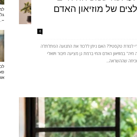
ים של מוזיאון האדם
למה
גלב
...
0
רי לגזרת טקסטיל? האם ניתן ללכוד את התנועה הפתלתלה
ה" במוזיאון האדם והחי ברמת גן מציעה חיבור ויזואלי
וכיחה שההשראה...
לכב
סאן
אוו