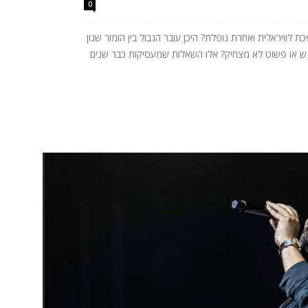
0
לוויראלית ואחרת נופלת? היכן עובר הגבול בין הומור שנון
רגש או פשוט לא מצחיק? אלו השאלות שמעסיקות כבר שנים