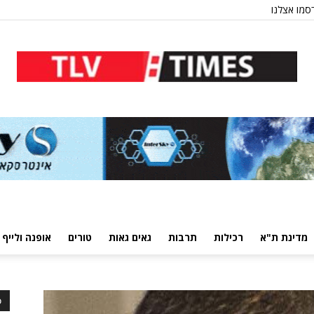
סמו אצלנו
מדינת ת"א
רכילות
תרבות
גאים גאות
טורים
אופנה ולייף 
כ