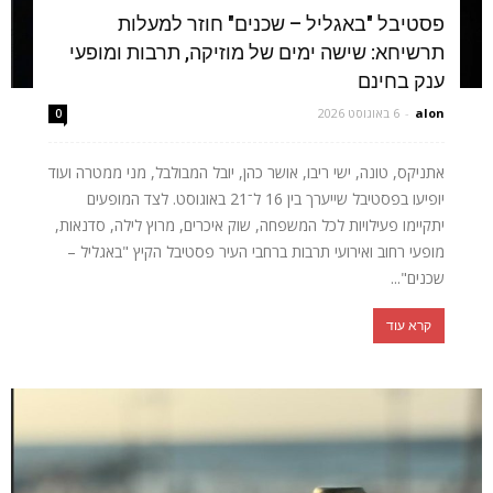
פסטיבל "באגליל – שכנים" חוזר למעלות
תרשיחא: שישה ימים של מוזיקה, תרבות ומופעי
ענק בחינם
alon
-
6 באוגוסט 2026
0
אתניקס, טונה, ישי ריבו, אושר כהן, יובל המבולבל, מני ממטרה ועוד
יופיעו בפסטיבל שייערך בין 16 ל־21 באוגוסט. לצד המופעים
יתקיימו פעילויות לכל המשפחה, שוק איכרים, מרוץ לילה, סדנאות,
מופעי רחוב ואירועי תרבות ברחבי העיר פסטיבל הקיץ "באגליל –
שכנים"...
קרא עוד