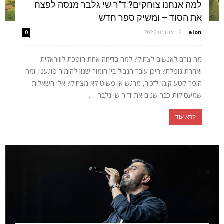
למה אנחנו צוחקים? ד"ר שי גלבר מנסה לפצח
את הסוד – ומשיק ספר חדש
alon
-
6 באוגוסט 2026
0
מה גורם לאנשים לצחוק? למה בדיחה אחת הופכת לוויראלית
ואחרת נופלת? היכן עובר הגבול בין הומור שנון להומור פוגעני, ומה
הופך קטע קומי לזכיר, מרגש או פשוט לא מצחיק? אלו השאלות
שמעסיקות כבר שנים את ד"ר שי גלבר –...
קרא עוד