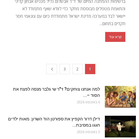
ברשימות ההמתנה המיזם של ד"ר אבשלום גליל מנגיש אבחון קליני
והתאמת מטפלים מבוססת מחקר כדי לוודא שאף מתמודד לא
יישאר לבד במערכה מדינת ישראל מתמודדת כיום עם צונאמי חסר
תקדים בתחום...
קרא עוד
3
2
1
למה אנחנו צוחקים? ד"ר שי גלבר מנסה לפצח את
הסוד –...
6 באוגוסט 2026
דילן דרור הקפיץ את ספורטן הוד השרון: מאות ילדים
חגגו במסיבת...
3 באוגוסט 2026