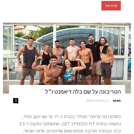
קרא עוד
הטריבונה על שם בלה דיאמנט ז״ל
alon
-
6 באוגוסט 2026
0
כחודש לפני צליחת "ספידו" בכנרת ה-71 על שם יעקב חסיד,
נחשפה נבחרת GET SPEEDO FIT, שתשתתף במקצה ל-3.5
ק"מ. הנבחרת מורכבת מספורטאים אולימפיים, אלופי ישראל,