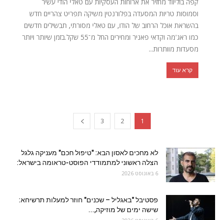
קפה בוליווד מחזיר את ארוחות העסקיות עם טאלי הודי עשיר
וסמוסות טריות המסעדה בפלורנטין משיקה תפריט צהריים חדש
בהשראת אוכל הרחוב של הודו, עם טאלי מסורתי, תבשילים חדשים
כמו ראג'מה וקדאי פאניר ומחירים החל מ־55 שקל.בזמן שיותר ויותר
מסעדות מוותרות...
קרא עוד
3
2
1
לא מחכים לאסון הבא: "טיפול חכם" מעניקה גלגל
הצלה ראשוני למתמודדי הפוסט-טראומה בישראל:
6 באוגוסט 2026
פסטיבל "באגליל – שכנים" חוזר למעלות תרשיחא:
שישה ימים של מוזיקה,...