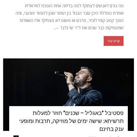
מה גורם לאנשים לצחוק? למה בדיחה אחת הופכת לוויראלית
ואחרת נופלת? היכן עובר הגבול בין הומור שנון להומור פוגעני, ומה
הופך קטע קומי לזכיר, מרגש או פשוט לא מצחיק? אלו השאלות
שמעסיקות כבר שנים את ד"ר שי גלבר –...
קרא עוד
פסטיבל "באגליל – שכנים" חוזר למעלות
תרשיחא: שישה ימים של מוזיקה, תרבות ומופעי
ענק בחינם