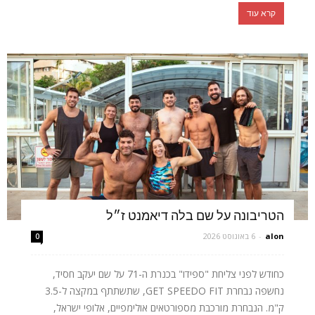
קרא עוד
הטריבונה על שם בלה דיאמנט ז״ל
alon
-
6 באוגוסט 2026
0
כחודש לפני צליחת "ספידו" בכנרת ה-71 על שם יעקב חסיד,
נחשפה נבחרת GET SPEEDO FIT, שתשתתף במקצה ל-3.5
ק"מ. הנבחרת מורכבת מספורטאים אולימפיים, אלופי ישראל,