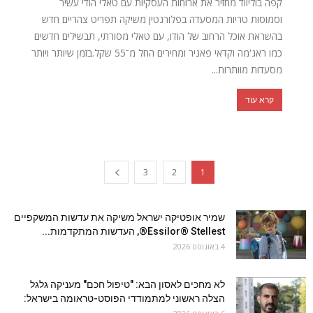
קפה בוליווד מחזיר את ארוחות העסקיות עם טאלי הודי עשיר
וסמוסות טריות המסעדה בפלורנטין משיקה תפריט צהריים חדש
בהשראת אוכל הרחוב של הודו, עם טאלי מסורתי, תבשילים חדשים
כמו ראג'מה וקדאי פאניר ומחירים החל מ־55 שקל.בזמן שיותר ויותר
מסעדות מוותרות...
קרא עוד
3
2
1
שמיר אופטיקה ישראל משיקה את עדשות המשקפיים
Essilor® Stellest®, העדשות המתקדמות...
4 באוגוסט 2026
לא מחכים לאסון הבא: "טיפול חכם" מעניקה גלגל
הצלה ראשוני למתמודדי הפוסט-טראומה בישראל: