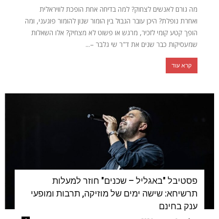
מה גורם לאנשים לצחוק? למה בדיחה אחת הופכת לוויראלית
ואחרת נופלת? היכן עובר הגבול בין הומור שנון להומור פוגעני, ומה
הופך קטע קומי לזכיר, מרגש או פשוט לא מצחיק? אלו השאלות
שמעסיקות כבר שנים את ד"ר שי גלבר –...
קרא עוד
פסטיבל "באגליל – שכנים" חוזר למעלות
תרשיחא: שישה ימים של מוזיקה, תרבות ומופעי
ענק בחינם