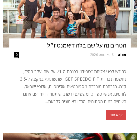
הטריבונה על שם בלה דיאמנט ז״ל
alon
-
6 באוגוסט 2026
0
כחודש לפני צליחת "ספידו" בכנרת ה-71 על שם יעקב חסיד,
נחשפה נבחרת GET SPEEDO FIT, שתשתתף במקצה ל-3.5
ק"מ. הנבחרת מורכבת מספורטאים אולימפיים, אלופי ישראל,
לוחמים, אנשי ספורט ומשפיעני רשת, שיתמודדו יחד עם אתגר
השחייה במים הפתוחים והחלו באימונים לקראת...
קרא עוד