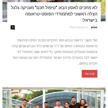
לא מחכים לאסון הבא: "טיפול חכם" מעניקה גלגל
הצלה ראשוני למתמודדי הפוסט-טראומה
בישראל:
alon
-
6 באוגוסט 2026
0
מול משבר בריאות הנפש חסר התקדים וסכנת החיים הממשית
ברשימות ההמתנה המיזם של ד"ר אבשלום גליל מנגיש אבחון קליני
והתאמת מטפלים מבוססת מחקר כדי לוודא שאף מתמודד לא
יישאר לבד במערכה מדינת ישראל מתמודדת כיום עם צונאמי חסר
תקדים בתחום...
קרא עוד