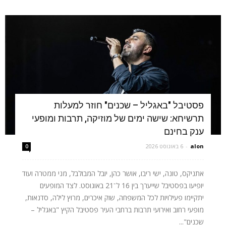
פסטיבל "באגליל – שכנים" חוזר למעלות
תרשיחא: שישה ימים של מוזיקה, תרבות ומופעי
ענק בחינם
alon
-
6 באוגוסט 2026
0
אתניקס, טונה, ישי ריבו, אושר כהן, יובל המבולבל, מני ממטרה ועוד
יופיעו בפסטיבל שייערך בין 16 ל־21 באוגוסט. לצד המופעים
יתקיימו פעילויות לכל המשפחה, שוק איכרים, מרוץ לילה, סדנאות,
מופעי רחוב ואירועי תרבות ברחבי העיר פסטיבל הקיץ "באגליל –
שכנים"...