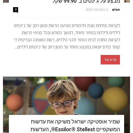
מבצע על ג'ינסים ב־99.90 שקל
alon
-
5 באוגוסט 2026
0
לקראת פתיחת שנת הלימודים מציעה הרשת מגוון רחב של ג'ינסים
לילדים ולילדות במחיר מיוחד, למשך כחודש ובכל סניפי הרשת.
לקראת החזרה לבית הספר ולגני הילדים, רשת האופנה הבריטית לי
קופר קידס יוצאת במבצע מיוחד על מגוון רחב של ג'ינסים לילדים...
קרא עוד
שמיר אופטיקה ישראל משיקה את עדשות
המשקפיים Essilor® Stellest®, העדשות