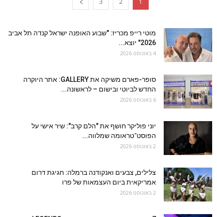
3
2
1
מוטי רייפ מכריז: "שבוע האופנה ישראל קנדה תל אביב
2026" יוצא...
4 באוגוסט 2026
סופר-פארם משיקה את GALLERY: אתר היוקרה
החדש לביוטי ובישום – לראשונה...
6 באוגוסט 2026
יוני פוליקר חושף את "הלם קרב": שיר אישי על
הפוסט־טראומה שמלווה...
2 באוגוסט 2026
צלילים, צבעים ואנקודנה ברמלה: חגיגת דרום
אמריקאית ביום העצמאות של פרו
2 באוגוסט 2026