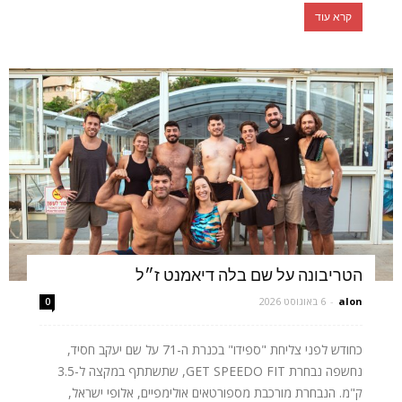
קרא עוד
הטריבונה על שם בלה דיאמנט ז״ל
alon
-
6 באוגוסט 2026
0
כחודש לפני צליחת "ספידו" בכנרת ה-71 על שם יעקב חסיד,
נחשפה נבחרת GET SPEEDO FIT, שתשתתף במקצה ל-3.5
ק"מ. הנבחרת מורכבת מספורטאים אולימפיים, אלופי ישראל,