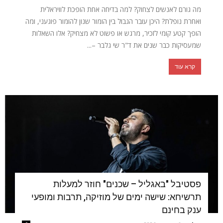
מה גורם לאנשים לצחוק? למה בדיחה אחת הופכת לוויראלית
ואחרת נופלת? היכן עובר הגבול בין הומור שנון להומור פוגעני, ומה
הופך קטע קומי לזכיר, מרגש או פשוט לא מצחיק? אלו השאלות
שמעסיקות כבר שנים את ד"ר שי גלבר –...
קרא עוד
פסטיבל "באגליל – שכנים" חוזר למעלות
תרשיחא: שישה ימים של מוזיקה, תרבות ומופעי
ענק בחינם