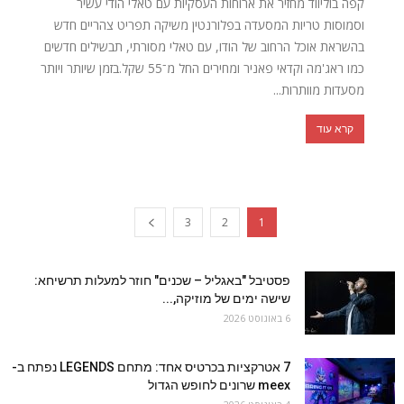
קפה בוליווד מחזיר את ארוחות העסקיות עם טאלי הודי עשיר
וסמוסות טריות המסעדה בפלורנטין משיקה תפריט צהריים חדש
בהשראת אוכל הרחוב של הודו, עם טאלי מסורתי, תבשילים חדשים
כמו ראג'מה וקדאי פאניר ומחירים החל מ־55 שקל.בזמן שיותר ויותר
מסעדות מוותרות...
קרא עוד
3
2
1
פסטיבל "באגליל – שכנים" חוזר למעלות תרשיחא:
שישה ימים של מוזיקה,...
6 באוגוסט 2026
7 אטרקציות בכרטיס אחד: מתחם LEGENDS נפתח ב-
meex שרונים לחופש הגדול