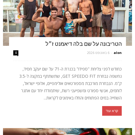
הטריבונה על שם בלה דיאמנט ז״ל
alon
-
6 באוגוסט 2026
0
כחודש לפני צליחת "ספידו" בכנרת ה-71 על שם יעקב חסיד,
נחשפה נבחרת GET SPEEDO FIT, שתשתתף במקצה ל-3.5
ק"מ. הנבחרת מורכבת מספורטאים אולימפיים, אלופי ישראל,
לוחמים, אנשי ספורט ומשפיעני רשת, שיתמודדו יחד עם אתגר
השחייה במים הפתוחים והחלו באימונים לקראת...
קרא עוד