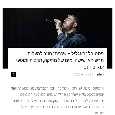
פסטיבל "באגליל – שכנים" חוזר למעלות
תרשיחא: שישה ימים של מוזיקה, תרבות ומופעי
ענק בחינם
alon
-
6 באוגוסט 2026
0
אתניקס, טונה, ישי ריבו, אושר כהן, יובל המבולבל, מני ממטרה ועוד
יופיעו בפסטיבל שייערך בין 16 ל־21 באוגוסט. לצד המופעים
יתקיימו פעילויות לכל המשפחה, שוק איכרים, מרוץ לילה, סדנאות,
מופעי רחוב ואירועי תרבות ברחבי העיר פסטיבל הקיץ "באגליל –
שכנים"...