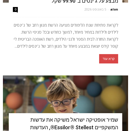
מבצע על ג'ינסים ב־99.90 שקל
alon
-
5 באוגוסט 2026
0
לקראת פתיחת שנת הלימודים מציעה הרשת מגוון רחב של ג'ינסים
לילדים ולילדות במחיר מיוחד, למשך כחודש ובכל סניפי הרשת.
לקראת החזרה לבית הספר ולגני הילדים, רשת האופנה הבריטית לי
קופר קידס יוצאת במבצע מיוחד על מגוון רחב של ג'ינסים לילדים...
קרא עוד
שמיר אופטיקה ישראל משיקה את עדשות
המשקפיים Essilor® Stellest®, העדשות