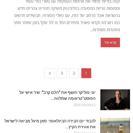
קפה בוליווד מחזיר את ארוחות העסקיות עם טאלי הודי עשיר
וסמוסות טריות המסעדה בפלורנטין משיקה תפריט צהריים חדש
בהשראת אוכל הרחוב של הודו, עם טאלי מסורתי, תבשילים חדשים
כמו ראג'מה וקדאי פאניר ומחירים החל מ־55 שקל.בזמן שיותר ויותר
מסעדות מוותרות...
קרא עוד
3
2
1
יוני פוליקר חושף את "הלם קרב": שיר אישי על
הפוסט־טראומה שמלווה...
2 באוגוסט 2026
לכבוד יום הבירה הבינלאומי: סאן מיגל מביאה לישראל
את אווירת הקיץ...