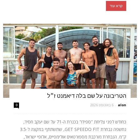
קרא עוד
הטריבונה על שם בלה דיאמנט ז״ל
alon
-
6 באוגוסט 2026
0
כחודש לפני צליחת "ספידו" בכנרת ה-71 על שם יעקב חסיד,
נחשפה נבחרת GET SPEEDO FIT, שתשתתף במקצה ל-3.5
ק"מ. הנבחרת מורכבת מספורטאים אולימפיים, אלופי ישראל,