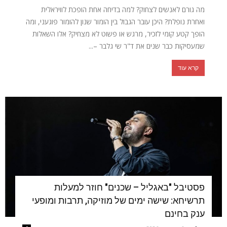
מה גורם לאנשים לצחוק? למה בדיחה אחת הופכת לוויראלית
ואחרת נופלת? היכן עובר הגבול בין הומור שנון להומור פוגעני, ומה
הופך קטע קומי לזכיר, מרגש או פשוט לא מצחיק? אלו השאלות
שמעסיקות כבר שנים את ד"ר שי גלבר –...
קרא עוד
פסטיבל "באגליל – שכנים" חוזר למעלות
תרשיחא: שישה ימים של מוזיקה, תרבות ומופעי
ענק בחינם