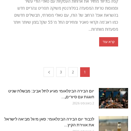
קפה בוליווד מחזיר את ארוחות העסקיות עם טאלי הודי עשיר
וסמוסות טריות המסעדה בפלורנטין משיקה תפריט צהריים חדש
בהשראת אוכל הרחוב של הודו, עם טאלי מסורתי, תבשילים חדשים
כמו ראג'מה וקדאי פאניר ומחירים החל מ־55 שקל.בזמן שיותר ויותר
מסעדות מוותרות...
קרא עוד
3
2
1
יום הבירה הבינלאומי מגיע לתל אביב: מבשלת שניט
חוגגת עם סיורים,...
2 באוגוסט 2026
לכבוד יום הבירה הבינלאומי: סאן מיגל מביאה לישראל
את אווירת הקיץ...