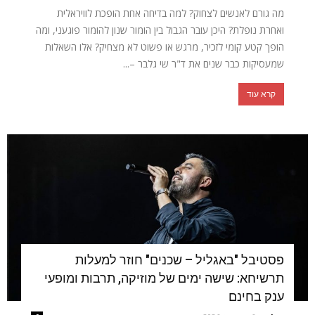
מה גורם לאנשים לצחוק? למה בדיחה אחת הופכת לוויראלית
ואחרת נופלת? היכן עובר הגבול בין הומור שנון להומור פוגעני, ומה
הופך קטע קומי לזכיר, מרגש או פשוט לא מצחיק? אלו השאלות
שמעסיקות כבר שנים את ד"ר שי גלבר –...
קרא עוד
פסטיבל "באגליל – שכנים" חוזר למעלות
תרשיחא: שישה ימים של מוזיקה, תרבות ומופעי
ענק בחינם