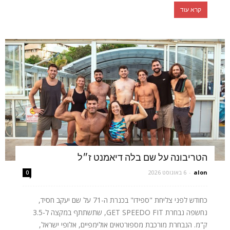
קרא עוד
הטריבונה על שם בלה דיאמנט ז״ל
alon
-
6 באוגוסט 2026
0
כחודש לפני צליחת "ספידו" בכנרת ה-71 על שם יעקב חסיד,
נחשפה נבחרת GET SPEEDO FIT, שתשתתף במקצה ל-3.5
ק"מ. הנבחרת מורכבת מספורטאים אולימפיים, אלופי ישראל,