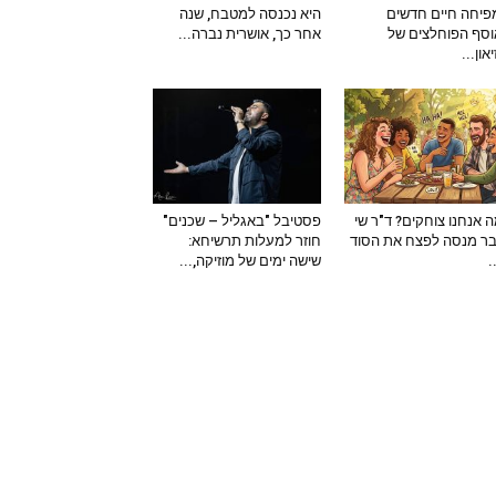
יחה חיים חדשים
היא נכנסה למטבח, שנה
סף הפוחלצים של
אחר כך, אושרית נברה...
און...
 אנחנו צוחקים? ד"ר שי
פסטיבל "באגליל – שכנים"
ר מנסה לפצח את הסוד
חוזר למעלות תרשיחא:
–
שישה ימים של מוזיקה,...