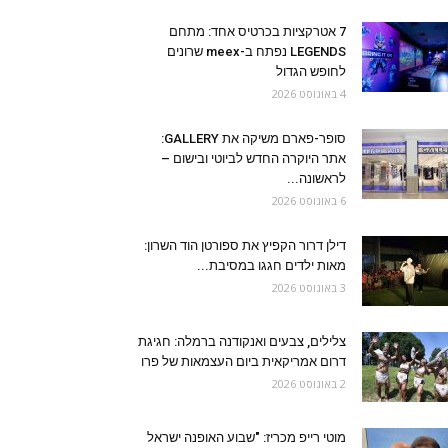
7 אטרקציות בכרטיס אחד: מתחם
LEGENDS נפתח ב-meex שרונים
לחופש הגדול
4 באוגוסט 2026
סופר-פארם משיקה את GALLERY:
אתר היוקרה החדש לביוטי ובישום –
לראשונה...
6 באוגוסט 2026
דילן דרור הקפיץ את ספורטן הוד השרון:
מאות ילדים חגגו במסיבת...
3 באוגוסט 2026
צלילים, צבעים ואנקודנה ברמלה: חגיגת
דרום אמריקאית ביום העצמאות של פרו
2 באוגוסט 2026
מוטי רייפ מכריז: "שבוע האופנה ישראל