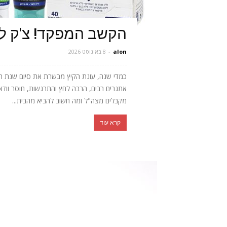
הקשב המפקד! צ'ק ל
alon
-
8 באוגוסט 2026
כמדי שנה, עונת הקיץ מבשרת את סיום שנת הלימ
אתגרים רבים, הרבה לחץ והתרגשות, חוסר וודא
מקבלים מצה"ל ומה חשוב להביא מהבית...
קרא עוד