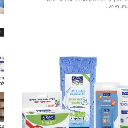
ים. באירוע...
ע
הקש
למת
טבע