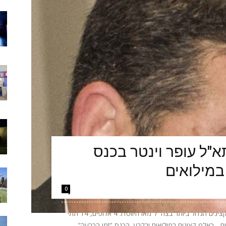
"ל עופר וינטר בכנס
במילואים
0
הערב יתקיים באקספו ביתן 2 בתל אביב כנס הקצינים הגדול ביותר בצה״ל מאז היווסדו: 4 אלופים, 14 תתי
אלופים - כאלף קצינים במילואים ובקבע. הכנס "זמן הכרעה"