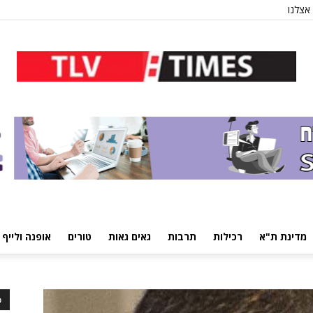
אצלנו
מדינת ת"א
רכילות
תרבות
גאים גאות
טורים
אופנה ולייף 
כ