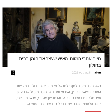
חיים אחרי המוות: האיש שעצר את הזמן בבית
בחולון
alon
-
8 באוגוסט 2026
0
כשפוסעים מעבר לסף דלתו של שלמה פרדס בחולון, המציאות
המוכרת נשארת בחוץ, ואת מקומה תופס יקום מקביל שבו הזמן
עצר מלכת. זהו אינו בית רגיל; זהו מוזיאון פולחני, פראי ומהפנט,
"חדר פלאות" מודרני שבו הגבול בין חיים ומוות מטשטש....