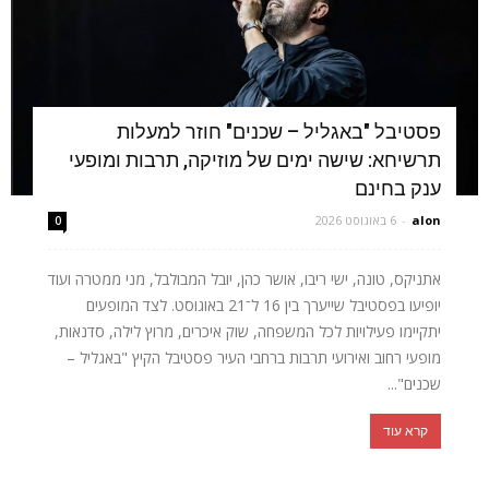
פסטיבל "באגליל – שכנים" חוזר למעלות
תרשיחא: שישה ימים של מוזיקה, תרבות ומופעי
ענק בחינם
alon
-
6 באוגוסט 2026
0
אתניקס, טונה, ישי ריבו, אושר כהן, יובל המבולבל, מני ממטרה ועוד
יופיעו בפסטיבל שייערך בין 16 ל־21 באוגוסט. לצד המופעים
יתקיימו פעילויות לכל המשפחה, שוק איכרים, מרוץ לילה, סדנאות,
מופעי רחוב ואירועי תרבות ברחבי העיר פסטיבל הקיץ "באגליל –
שכנים"...
קרא עוד