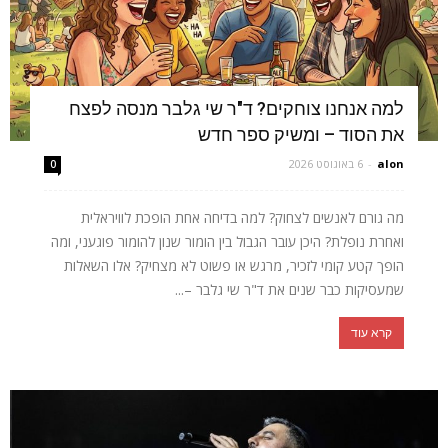
למה אנחנו צוחקים? ד"ר שי גלבר מנסה לפצח
את הסוד – ומשיק ספר חדש
alon
-
6 באוגוסט 2026
0
מה גורם לאנשים לצחוק? למה בדיחה אחת הופכת לוויראלית
ואחרת נופלת? היכן עובר הגבול בין הומור שנון להומור פוגעני, ומה
הופך קטע קומי לזכיר, מרגש או פשוט לא מצחיק? אלו השאלות
שמעסיקות כבר שנים את ד"ר שי גלבר –...
קרא עוד