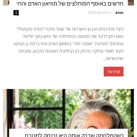
חדשים באוסף הפוחלצים של מוזיאון האדם והחי
alon
-
6 באוגוסט 2026
0
כיצד מתרגמים מנגנון הישרדות של שועל מדברי לגזרת טקסטיל?
האם ניתן ללכוד את התנועה הפתלתלה של נחש בתוך חליפה
מחויטת? תערוכת "אופנה חיה" במוזיאון האדם והחי ברמת גן מציעה
חיבור ויזואלי ומחקרי מרתק בין הביולוגיה לאמנות הלבוש, ומוכיחה
שההשראה...
קרא עוד
כשהמלחמה שברה אותה היא נכנסה למטבח,