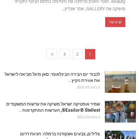
Beauty. סופר-פארם מרחיבה את פעילותה בתחום הביוטי היוקרתי
ומשיקה את GALLERY, אתר אונליין...
קרא עוד
3
2
1
לכבוד יום הבירה הבינלאומי: סאן מיגל מביאה לישראל
את אווירת הקיץ...
6 באוגוסט 2026
שמיר אופטיקה ישראל משיקה את עדשות המשקפיים
Essilor® Stellest®, העדשות המתקדמות...
4 באוגוסט 2026
צלילים, צבעים ואנקודנה ברמלה: חגיגת דרום