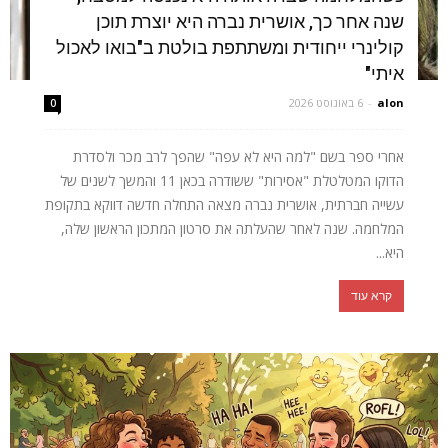
שנה אחר כך, אושרית נברה היא יוצרת תוכן
קולינרי ייחודית ומשתתפת בולטת ב"בואו לאכול
איתי"
alon
-
6 באוגוסט 2026
0
אחרי ספר בשם "למה היא לא עפה" שהפך לרב מכר ולסדרת
הדוקו המטלטלת "אסירות" ששודרה בכאן 11 והמשך לשנים של
עשייה חברתית, אושרית נברה מצאה התחלה חדשה דווקא בתקופת
המלחמה. שנה לאחר שהעלתה את סרטון המתכון הראשון שלה,
היא...
קרא עוד