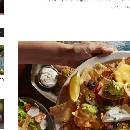
ים. באירוע...
ע
חדש