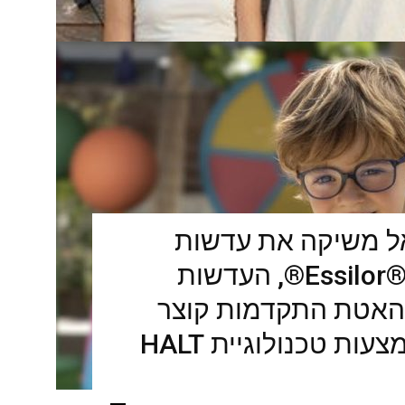
ל משיקה את עדשות
המשקפיים Essilor® Stellest®, העדשות
האטת התקדמות קוצר
ראייה אצל ילדים באמצעות טכנולוגיית HALT