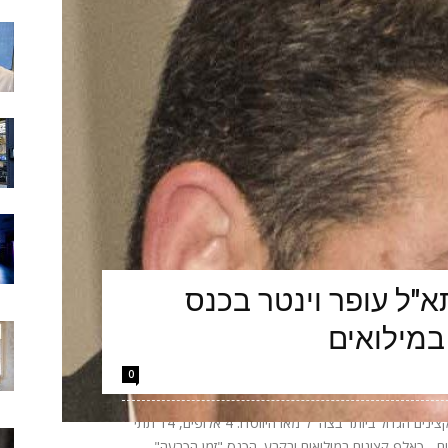
"ל עופר וינטר בכנס
במילואים
0
הערב יתקיים באקספו ביתן 2 בתל אביב כנס הקצינים הגדול ביותר בצה״ל מאז היווסדו: 4 אלופים, 14 תתי
אלופים - כאלף קצינים במילואים ובקבע. הכנס "זמן הכרעה"