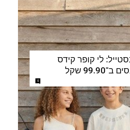
טייל: לי קופר קידס
99.9 שקל
0
 רחב של ג'ינסים לילדים ולילדות במחיר מיוחד, למשך
ספר ולגני הילדים, רשת האופנה הבריטית לי קופר קידס
לדים...