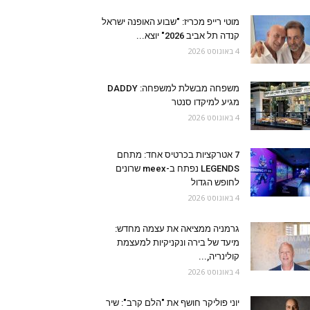
מוטי רייפ מכריז: "שבוע האופנה ישראל
קנדה תל אביב 2026" יוצא...
4 באוגוסט 2026
משפחה מבשלת למשפחה: DADDY
מגיע למיקדו סנטר
4 באוגוסט 2026
7 אטרקציות בכרטיס אחד: מתחם
LEGENDS נפתח ב-meex שרונים
לחופש הגדול
4 באוגוסט 2026
גרמניה ממציאה את עצמה מחדש:
מיעד של בירה ונקניקיות למעצמת
קולינריה,...
4 באוגוסט 2026
יוני פוליקר חושף את "הלם קרב": שיר