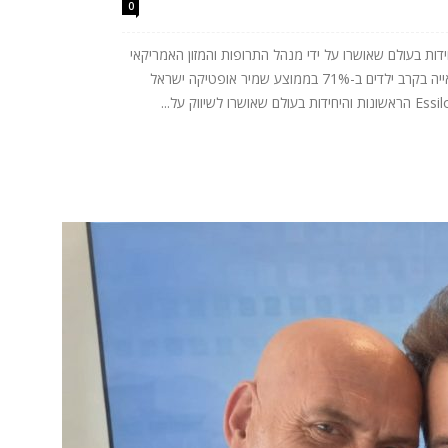
0
יים Essilor® Stellest® , היחידות בעולם שאושרו על ידי מנהל התרופות והמזון האמריקאי
(FDA), הוכחו כמאיטות את התקדמות קוצר ראייה בקרב ילדים ב-71% בממוצע שמיר אופטיקה ישראל