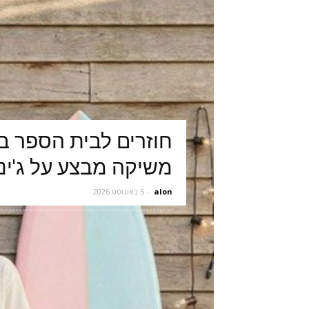
חוזרים לבית הספר בס
משיקה מבצע על ג'ינסים ב־0
alon
-
5 באוגוסט 2026
לקראת פתיחת שנת הלימודים מציעה הרשת מגוון
כחודש ובכל סניפי הרשת. לקראת החזרה לבית ה
יוצאת במבצע מיוחד על מגוון רחב של ג'ינסים לי
קרא עוד