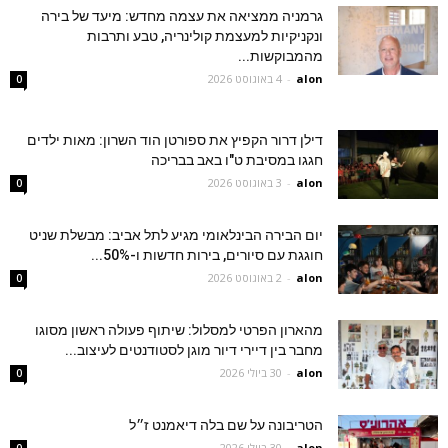
גרמניה ממציאה את עצמה מחדש: מיעד של בירה
ונקניקיות למעצמת קולינריה, טבע ותרבות
מהמבוקשות...
alon
-
4 באוגוסט 2026
0
דילן דרור הקפיץ את ספורטן הוד השרון: מאות ילדים
חגגו במסיבת ט"ו באב בבריכה
alon
-
3 באוגוסט 2026
0
יום הבירה הבינלאומי מגיע לתל אביב: מבשלת שניט
חוגגת עם סיורים, בירות חדשות ו-50%...
alon
-
2 באוגוסט 2026
0
מהארון הפרטי למסלול: שיתוף פעולה ראשון מסוגו
מחבר בין דיירי דיור מוגן לסטודנטים לעיצוב...
alon
-
30 ביולי 2026
0
הטריבונה על שם בלה דיאמנט ז״ל
alon
-
30 ביולי 2026
0