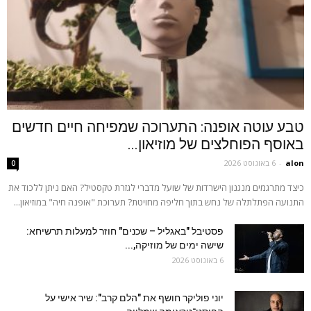
טבע עוטה אופנה: התערוכה שמפיחה חיים חדשים
באוסף הפוחלצים של מוזיאון...
alon
-
6 באוגוסט 2026
0
כיצד מתרגמים מנגנון הישרדות של שועל מדברי לגזרת טקסטיל? האם ניתן ללכוד את
התנועה הפתלתלה של נחש בתוך חליפה מחויטת? תערוכת "אופנה חיה" במוזיאון...
פסטיבל "באגליל – שכנים" חוזר למעלות תרשיחא:
שישה ימים של מוזיקה,...
6 באוגוסט 2026
יוני פוליקר חושף את "הלם קרב": שיר אישי על