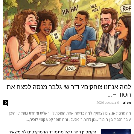
למה אנחנו צוחקים? ד"ר שי גלבר מנסה לפצח את
הסוד –...
alon
-
6 באוגוסט 2026
0
מה גורם לאנשים לצחוק? למה בדיחה אחת הופכת לוויראלית ואחרת נופלת? היכן
עובר הגבול בין הומור שנון להומור פוגעני, ומה הופך קטע קומי לזכיר,...
הקמפיין החריג של מתמודד הדמוקרטים לא משאיר