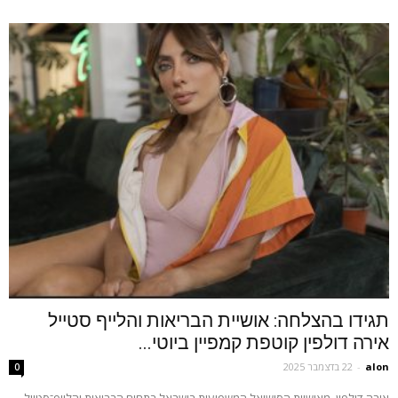
תגידו בהצלחה: אושיית הבריאות והלייף סטייל
אירה דולפין קוטפת קמפיין ביוטי...
alon
-
22 בדצמבר 2025
0
אירה דולפין, מאושיות הסושיאל המשפיעות בישראל בתחום הבריאות והלייף־סטייל,