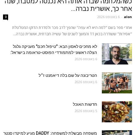
כשהמלחמה שברה אותה היא נכנסה למטבח, שנה
אחר כך, אושרית נברה...
alon
-
6 באוגוסט 2026
0
אחרי ספר בשם "למה היא לא עפה" שהפך לרב מכר ולסדרת הדוקו המטלטלת
"אסירות" ששודרה בכאן 11 והמשך לשנים של עשייה חברתית, אושרית נברה...
לא מחכים לאסון הבא: "טיפול חכם" מעניקה גלגל
הצלה ראשוני למתמודדי הפוסט-טראומה בישראל:
6 באוגוסט 2026
הטריבונה על שם בלה דיאמנט ז״ל
6 באוגוסט 2026
חדשות האוכל
5 באוגוסט 2026
משפחה מבשלת למשפחה: DADDY מגיע למיקדו סנטר