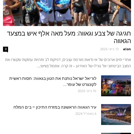
חגיגה של צבע וגאווה: מעל מאה אלף איש במצעד
הגאווה
alon
-
13 ביוני 2026
0
אחרי ימים ארוכים של אי-ודאות מורטת עצבים, דפיקות לב ותהיות עמוקות שקשרו את
המצב הביטחוני אל גורלו של האירוע – זה קרה. אתמול (שישי,...
לוריאל ישראל נותנת את הטון בגאווה: חסות ראשית
לקונצרט של עופר...
10 ביוני 2026
עיר הגאווה הראשונה במזרח התיכון – בים המלח
6 באפריל 2026