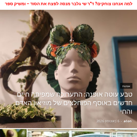
למה אנחנו צוחקים? ד"ר שי גלבר מנסה לפצח את הסוד – ומשיק ספר
חדש
אומנות
טבע עוטה אופנה: התערוכה שמפיחה חיים
חדשים באוסף הפוחלצים של מוזיאון האדם
והחי
alon
-
6 באוגוסט 2026