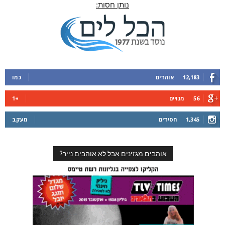
נותן חסות:
12,183
אוהדים
כמו
56
מנויים
+1
1,345
חסידים
מעקב
אוהבים מגזינים אבל לא אוהבים נייר?