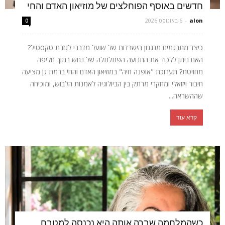
חדשים באוסף הפוחלצים של מוזיאון האדם והחי
alon
-
6 באוגוסט 2026
0
כיצד מתרגמים מנגנון הישרדות של שועל מדברי לגזרת טקסטיל?
האם ניתן ללכוד את התנועה הפתלתלה של נחש בתוך חליפה
מחויטת? תערוכת "אופנה חיה" במוזיאון האדם והחי ברמת גן מציעה
חיבור ויזואלי ומחקרי מרתק בין הביולוגיה לאמנות הלבוש, ומוכיחה
שההשראה...
קרא עוד
כשהמלחמה שברה אותה היא נכנסה למטבח,