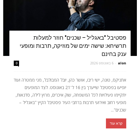
פסטיבל "באגליל – שכנים" חוזר למעלות
תרשיחא: שישה ימים של מוזיקה, תרבות ומופעי
ענק בחינם
alon
-
6 באוגוסט 2026
0
אתניקס, טונה, ישי ריבו, אושר כהן, יובל המבולבל, מני ממטרה ועוד
יופיעו בפסטיבל שייערך בין 16 ל־21 באוגוסט. לצד המופעים
יתקיימו פעילויות לכל המשפחה, שוק איכרים, מרוץ לילה, סדנאות,
מופעי רחוב ואירועי תרבות ברחבי העיר פסטיבל הקיץ "באגליל –
שכנים"...
קרא עוד