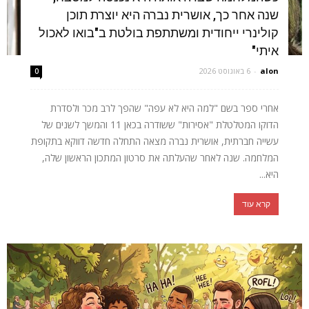
שנה אחר כך, אושרית נברה היא יוצרת תוכן
קולינרי ייחודית ומשתתפת בולטת ב"בואו לאכול
איתי"
alon
-
6 באוגוסט 2026
0
אחרי ספר בשם "למה היא לא עפה" שהפך לרב מכר ולסדרת
הדוקו המטלטלת "אסירות" ששודרה בכאן 11 והמשך לשנים של
עשייה חברתית, אושרית נברה מצאה התחלה חדשה דווקא בתקופת
המלחמה. שנה לאחר שהעלתה את סרטון המתכון הראשון שלה,
היא...
קרא עוד