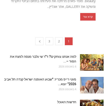
Beauty. סופר-פארם מרחיבה את פעילותה בתחום הביוטי היוקרתי
ומשיקה את GALLERY, אתר אונליין...
קרא עוד
3
2
1
למה אנחנו צוחקים? ד"ר שי גלבר מנסה לפצח את
הסוד –...
6 באוגוסט 2026
מוטי רייפ מכריז: "שבוע האופנה ישראל קנדה תל אביב
2026" יוצא...
4 באוגוסט 2026
חדשות האוכל