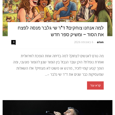
למה אנחנו צוחקים? ד"ר שי גלבר מנסה לפצח
את הסוד – ומשיק ספר חדש
alon
-
6 באוגוסט 2026
0
מה גורם לאנשים לצחוק? למה בדיחה אחת הופכת לוויראלית
ואחרת נופלת? היכן עובר הגבול בין הומור שנון להומור פוגעני, ומה
הופך קטע קומי לזכיר, מרגש או פשוט לא מצחיק? אלו השאלות
שמעסיקות כבר שנים את ד"ר שי גלבר –...
קרא עוד