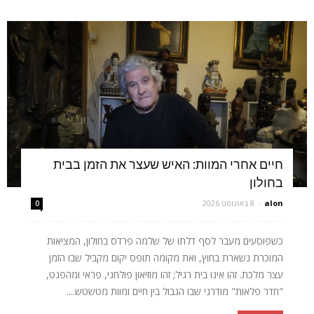
חיים אחרי המוות: האיש שעצר את הזמן בבית
בחולון
alon
-
8 באוגוסט 2026
0
כשפוסעים מעבר לסף דלתו של שלמה פרדס בחולון, המציאות
המוכרת נשארת בחוץ, ואת מקומה תופס יקום מקביל שבו הזמן
עצר מלכת. זהו אינו בית רגיל; זהו מוזיאון פולחני, פראי ומהפנט,
"חדר פלאות" מודרני שבו הגבול בין חיים ומוות מטשטש....