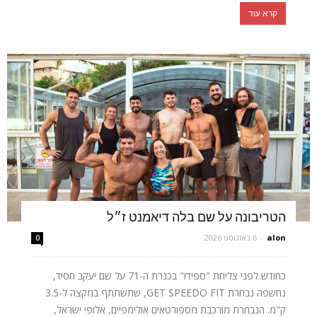
קרא עוד
הטריבונה על שם בלה דיאמנט ז״ל
alon
-
6 באוגוסט 2026
0
כחודש לפני צליחת "ספידו" בכנרת ה-71 על שם יעקב חסיד,
נחשפה נבחרת GET SPEEDO FIT, שתשתתף במקצה ל-3.5
ק"מ. הנבחרת מורכבת מספורטאים אולימפיים, אלופי ישראל,