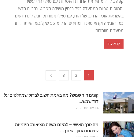
קפה בוליווד מחזיר את ארוחות העסקיות עם טאלי הודי עשיר
וסמוסות טריות המסעדה בפלורנטין משיקה תפריט צהריים חדש
בהשראת אוכל הרחוב של הודו, עם טאלי מסורתי, תבשילים חדשים
כמו ראג'מה וקדאי פאניר ומחירים החל מ־55 שקל.בזמן שיותר ויותר
מסעדות מוותרות...
קרא עוד
3
2
1
קונים דוד שמש? מה באמת חשוב לבדוק שמחלטים על
דוד שמש...
4 באוגוסט 2026
מהצורך האישי – למיזם משנה מציאות: היזמיות
שצמחו מתוך הצורך...