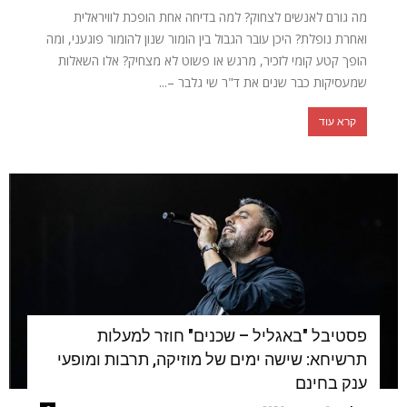
מה גורם לאנשים לצחוק? למה בדיחה אחת הופכת לוויראלית
ואחרת נופלת? היכן עובר הגבול בין הומור שנון להומור פוגעני, ומה
הופך קטע קומי לזכיר, מרגש או פשוט לא מצחיק? אלו השאלות
שמעסיקות כבר שנים את ד"ר שי גלבר –...
קרא עוד
פסטיבל "באגליל – שכנים" חוזר למעלות
תרשיחא: שישה ימים של מוזיקה, תרבות ומופעי
ענק בחינם