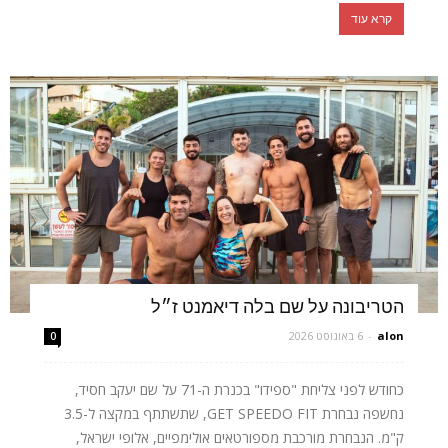
קרא עוד
הטריבונה על שם בלה דיאמנט ז״ל
alon
-
6 באוגוסט 2026
0
כחודש לפני צליחת "ספידו" בכנרת ה-71 על שם יעקב חסיד,
נחשפה נבחרת GET SPEEDO FIT, שתשתתף במקצה ל-3.5
ק"מ. הנבחרת מורכבת מספורטאים אולימפיים, אלופי ישראל,