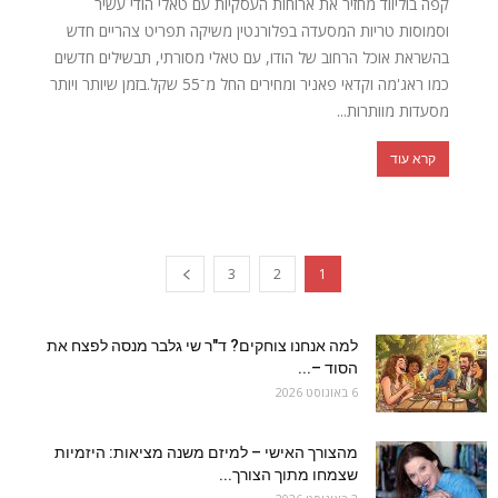
קפה בוליווד מחזיר את ארוחות העסקיות עם טאלי הודי עשיר
וסמוסות טריות המסעדה בפלורנטין משיקה תפריט צהריים חדש
בהשראת אוכל הרחוב של הודו, עם טאלי מסורתי, תבשילים חדשים
כמו ראג'מה וקדאי פאניר ומחירים החל מ־55 שקל.בזמן שיותר ויותר
מסעדות מוותרות...
קרא עוד
3
2
1
למה אנחנו צוחקים? ד"ר שי גלבר מנסה לפצח את
הסוד –...
6 באוגוסט 2026
מהצורך האישי – למיזם משנה מציאות: היזמיות
שצמחו מתוך הצורך...