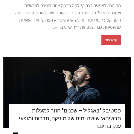
מה גורם לאנשים לצחוק? למה בדיחה אחת הופכת לוויראלית
ואחרת נופלת? היכן עובר הגבול בין הומור שנון להומור פוגעני, ומה
הופך קטע קומי לזכיר, מרגש או פשוט לא מצחיק? אלו השאלות
שמעסיקות כבר שנים את ד"ר שי גלבר –...
קרא עוד
פסטיבל "באגליל – שכנים" חוזר למעלות
תרשיחא: שישה ימים של מוזיקה, תרבות ומופעי
ענק בחינם