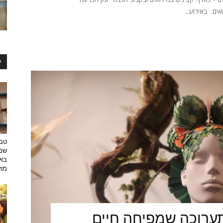
ים. באירוע...
ע
טבע
שמפ
באו
מוזי
ערוכה שמפיחה חיים