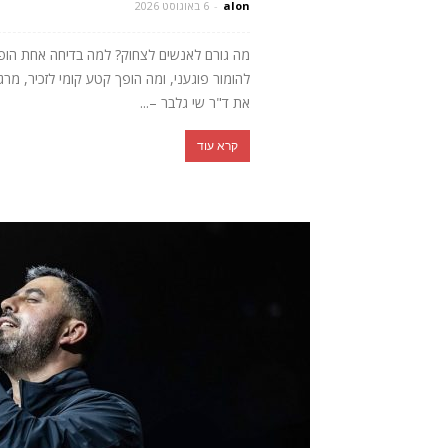
alon
-
6 באוגוסט 2026
מה גורם לאנשים לצחוק? למה בדיחה אחת הופכת 
להומור פוגעני, ומה הופך קטע קומי לזכיר, מ
את ד"ר שי גלבר –...
קרא עוד