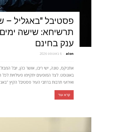
פסטיבל "באגליל – ש
תרשיחא: שישה ימים 
ענק בחינם
alon
-
6 באוגוסט 2026
באוגוסט. לצד המופעים יתקיימו פעילויות לכל 
ואירועי תרבות ברחבי העיר פסטיבל הקיץ "באגלי
קרא עוד