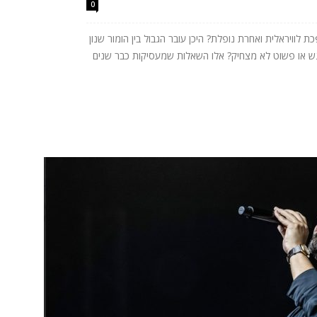
0
לוויראלית ואחרת נופלת? היכן עובר הגבול בין הומור שנון
רגש או פשוט לא מצחיק? אלו השאלות שמעסיקות כבר שנים