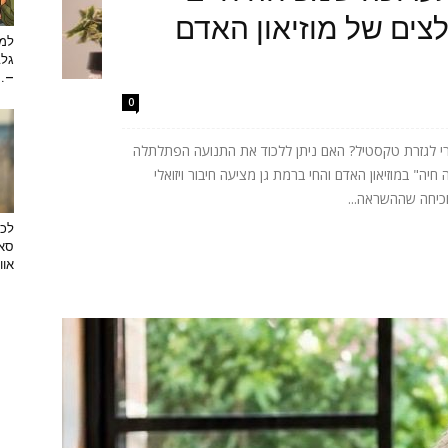
ים של מוזיאון האדם
למה
גלב
...
0
רי לגזרת טקסטיל? האם ניתן ללכוד את התנועה הפתלתלה
ה" במוזיאון האדם והחי ברמת גן מציעה חיבור ויזואלי
וכיחה שההשראה...
לכב
סאן
אוו