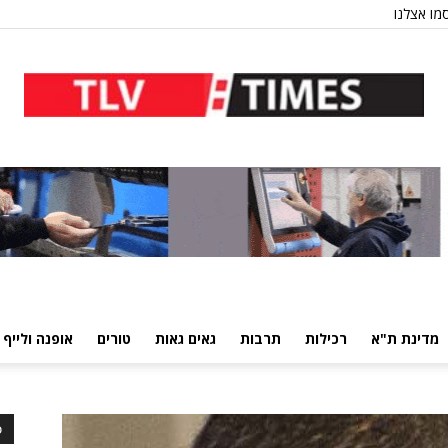
מו אצלנו
מדינת ת"א
רכילות
תרבות
גאים גאות
טורים
אופנה ולייף 
כ