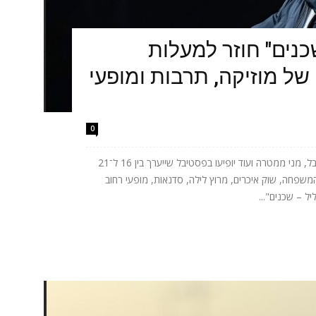
כנים" חוזר למעלות
של מוזיקה, תרבות ומופעי
0
אתניקס, טונה, ישי ריבו, אושר כהן, יובל המבולבל, מני ממטרה ועוד יופיעו בפסטיבל שייערך בין 16 ל־21
המשפחה, שוק איכרים, מרוץ לילה, סדנאות, מופעי רחוב
ל – שכנים"...