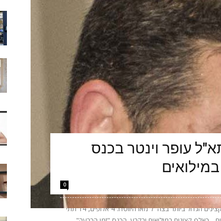
"ל עופר וינטר בכנס
במילואים
0
הערב יתקיים באקספו ביתן 2 בתל אביב כנס הקצינים הגדול ביותר בצה״ל מאז היווסדו: 4 אלופים, 14 תתי
אלופים - כאלף קצינים במילואים ובקבע. הכנס "זמן הכרעה"