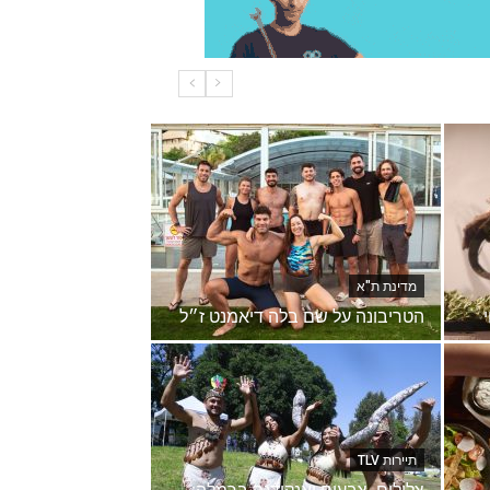
מדינת ת"א
הטריבונה על שם בלה דיאמנט ז״ל
תיירות TLV