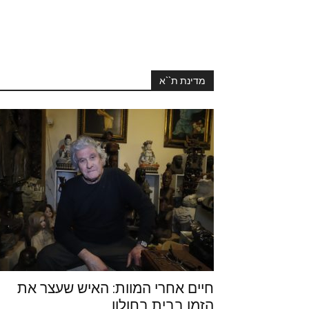
מדינת ת``א
חיים אחרי המוות: האיש שעצר את
הזמן בבית בחולון