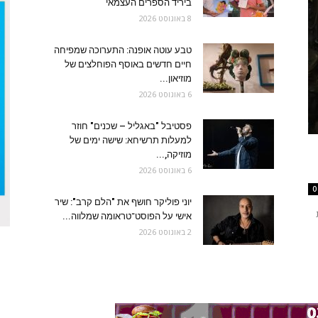
ביריד הספרים העצמאי
8 באוגוסט 2026
טבע עוטה אופנה: התערוכה שמפיחה
חיים חדשים באוסף הפוחלצים של
מוזיאון...
6 באוגוסט 2026
פסטיבל "באגליל – שכנים" חוזר
למעלות תרשיחא: שישה ימים של
מוזיקה,...
6 באוגוסט 2026
0
יוני פוליקר חושף את "הלם קרב": שיר
אישי על הפוסט־טראומה שמלווה...
2 באוגוסט 2026