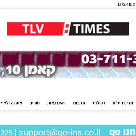
מו אצלנו
מדינת ת"א
רכילות
תרבות
גאים גאות
טורים
אופנה ולייף 