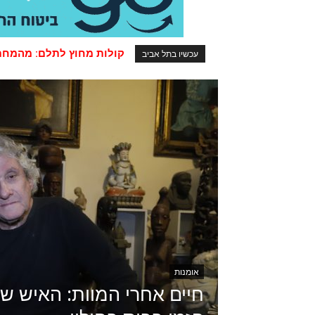
הקשב המפקד! צ'ק ליסט ל
עכשיו בתל אביב
אומנות
חיים אחרי המוות: האיש ש