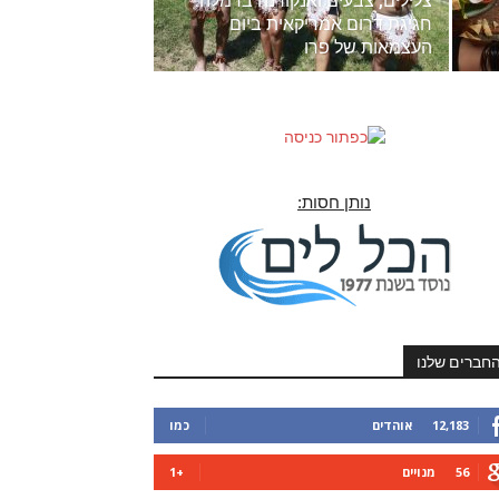
צלילים, צבעים ואנקודנה ברמלה:
חגיגת דרום אמריקאית ביום
העצמאות של פרו
נותן חסות:
חברים שלנו
12,183
אוהדים
כמו
56
מנויים
+1