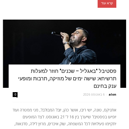
קרא עוד
פסטיבל "באגליל – שכנים" חוזר למעלות
תרשיחא: שישה ימים של מוזיקה, תרבות ומופעי
ענק בחינם
alon
-
6 באוגוסט 2026
0
אתניקס, טונה, ישי ריבו, אושר כהן, יובל המבולבל, מני ממטרה ועוד
יופיעו בפסטיבל שייערך בין 16 ל־21 באוגוסט. לצד המופעים
יתקיימו פעילויות לכל המשפחה, שוק איכרים, מרוץ לילה, סדנאות,