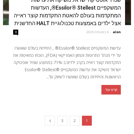
המשקפיים Essilor® Stellest®, העדשות
המתקדמות בעולם להאטת התקדמות קוצר ראייה
אצל ילדים באמצעות טכנולוגיית HALT החדשנית
alon
-
4 באוגוסט 2026
0
עדשות המשקפיים Essilor® Stellest® , היחידות בעולם שאושרו
על ידי מנהל התרופות והמזון האמריקאי (FDA), הוכחו כמאיטות את
התקדמות קוצר ראייה בקרב ילדים ב-71% בממוצע שמיר אופטיקה
ישראל משיקה את עדשות המשקפיים ®Essilor® Stellest
הראשונות והיחידות בעולם שאושרו לשיווק על...
קרא עוד
3
2
1