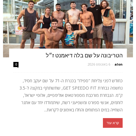
הטריבונה על שם בלה דיאמנט ז״ל
alon
-
6 באוגוסט 2026
0
כחודש לפני צליחת "ספידו" בכנרת ה-71 על שם יעקב חסיד,
נחשפה נבחרת GET SPEEDO FIT, שתשתתף במקצה ל-3.5
ק"מ. הנבחרת מורכבת מספורטאים אולימפיים, אלופי ישראל,
לוחמים, אנשי ספורט ומשפיעני רשת, שיתמודדו יחד עם אתגר
השחייה במים הפתוחים והחלו באימונים לקראת...
קרא עוד