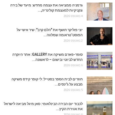
גרמניה ממציאה את עצמה מחדש: מיעד של בירה
ונקניקיות למעצמת קולינריה,...
4 באוגוסט 2026
יוני פוליקר חושף את "הלם קרב": שיר אישי על
הפוסט־טראומה שמלווה...
2 באוגוסט 2026
סופר-פארם משיקה את GALLERY: אתר היוקרה
החדש לביוטי ובישום – לראשונה...
6 באוגוסט 2026
חוזרים לבית הספר בסטייל: לי קופר קידס משיקה
מבצע על ג'ינסים...
5 באוגוסט 2026
לכבוד יום הבירה הבינלאומי: סאן מיגל מביאה לישראל
את אווירת הקיץ...
6 באוגוסט 2026