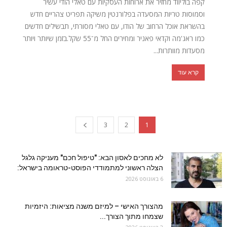
קפה בוליווד מחזיר את ארוחות העסקיות עם טאלי הודי עשיר
וסמוסות טריות המסעדה בפלורנטין משיקה תפריט צהריים חדש
בהשראת אוכל הרחוב של הודו, עם טאלי מסורתי, תבשילים חדשים
כמו ראג'מה וקדאי פאניר ומחירים החל מ־55 שקל.בזמן שיותר ויותר
מסעדות מוותרות...
קרא עוד
3
2
1
לא מחכים לאסון הבא: "טיפול חכם" מעניקה גלגל
הצלה ראשוני למתמודדי הפוסט-טראומה בישראל:
6 באוגוסט 2026
מהצורך האישי – למיזם משנה מציאות: היזמיות
שצמחו מתוך הצורך...