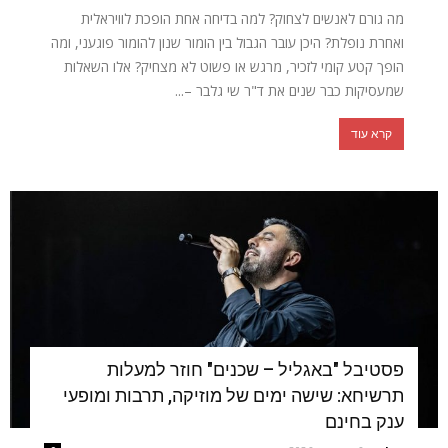
מה גורם לאנשים לצחוק? למה בדיחה אחת הופכת לוויראלית
ואחרת נופלת? היכן עובר הגבול בין הומור שנון להומור פוגעני, ומה
הופך קטע קומי לזכיר, מרגש או פשוט לא מצחיק? אלו השאלות
שמעסיקות כבר שנים את ד"ר שי גלבר –...
קרא עוד
פסטיבל "באגליל – שכנים" חוזר למעלות
תרשיחא: שישה ימים של מוזיקה, תרבות ומופעי
ענק בחינם