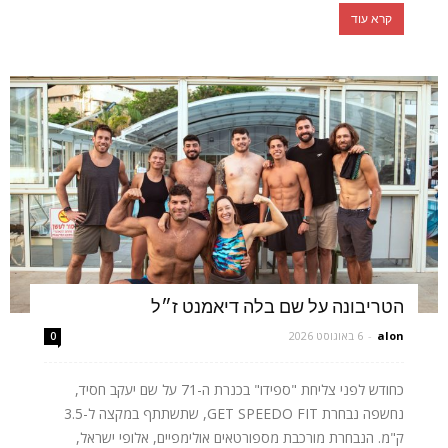
קרא עוד
הטריבונה על שם בלה דיאמנט ז״ל
alon
-
6 באוגוסט 2026
0
כחודש לפני צליחת "ספידו" בכנרת ה-71 על שם יעקב חסיד,
נחשפה נבחרת GET SPEEDO FIT, שתשתתף במקצה ל-3.5
ק"מ. הנבחרת מורכבת מספורטאים אולימפיים, אלופי ישראל,