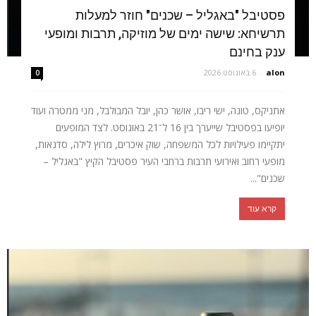
פסטיבל "באגליל – שכנים" חוזר למעלות
תרשיחא: שישה ימים של מוזיקה, תרבות ומופעי
ענק בחינם
alon
-
6 באוגוסט 2026
0
אתניקס, טונה, ישי ריבו, אושר כהן, יובל המבולבל, מני ממטרה ועוד
יופיעו בפסטיבל שייערך בין 16 ל־21 באוגוסט. לצד המופעים
יתקיימו פעילויות לכל המשפחה, שוק איכרים, מרוץ לילה, סדנאות,
מופעי רחוב ואירועי תרבות ברחבי העיר פסטיבל הקיץ "באגליל –
שכנים"...
קרא עוד