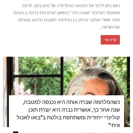
האם ניתן ללכוד את התנועה הפתלתלה של נחש בתוך חליפה
מחויטת? תערוכת "אופנה חיה" במוזיאון האדם והחי ברמת גן מציעה
חיבור ויזואלי ומחקרי מרתק בין הביולוגיה לאמנות הלבוש, ומוכיחה
שההשראה...
קרא עוד
כשהמלחמה שברה אותה היא נכנסה למטבח,
שנה אחר כך, אושרית נברה היא יוצרת תוכן
קולינרי ייחודית ומשתתפת בולטת ב"בואו לאכול
איתי"