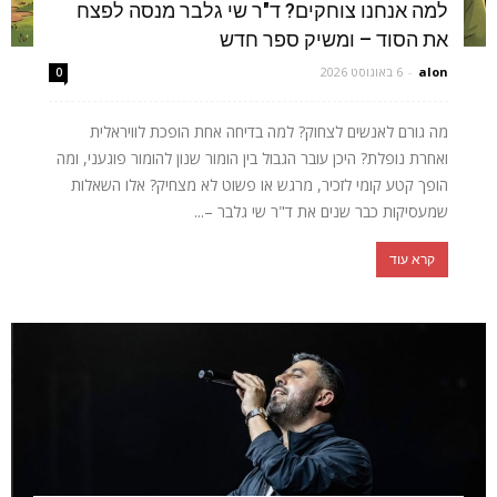
למה אנחנו צוחקים? ד"ר שי גלבר מנסה לפצח
את הסוד – ומשיק ספר חדש
alon
-
6 באוגוסט 2026
0
מה גורם לאנשים לצחוק? למה בדיחה אחת הופכת לוויראלית
ואחרת נופלת? היכן עובר הגבול בין הומור שנון להומור פוגעני, ומה
הופך קטע קומי לזכיר, מרגש או פשוט לא מצחיק? אלו השאלות
שמעסיקות כבר שנים את ד"ר שי גלבר –...
קרא עוד