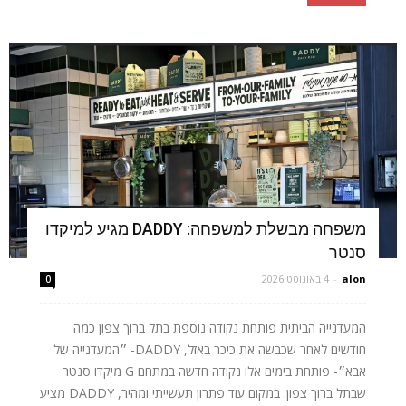
משפחה מבשלת למשפחה: DADDY מגיע למיקדו
סנטר
alon
-
4 באוגוסט 2026
0
המעדנייה הביתית פותחת נקודה נוספת בתל ברוך צפון כמה
חודשים לאחר שכבשה את כיכר באזל, DADDY- ״המעדנייה של
אבא״- פותחת בימים אלו נקודה חדשה במתחם G מיקדו סנטר
שבתל ברוך צפון. במקום עוד פתרון תעשייתי ומהיר, DADDY מציע