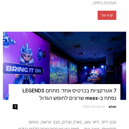
מעדנייה ביתית...
קרא עוד
7 אטרקציות בכרטיס אחד: מתחם LEGENDS
נפתח ב-meex שרונים לחופש הגדול
alon
-
4 באוגוסט 2026
0
מבוך לייזר, לייזר טאג, פארק חבלים, מבוך מראות, מתחם
תחפושות, יצירה ועוד – חוויית קיץ אינטראקטיבית לילדים בגילאי