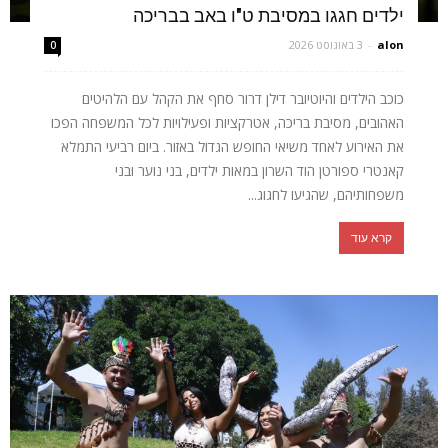
ילדים חגגו במסיבת ט"ו באב בבריכה
alon
-
3 באוגוסט 2026
0
כוכב הילדים והיוטיובר דילן דרור סחף את הקהל עם הלהיטים
האהובים, מסיבת בריכה, אטרקציות ופעילויות לכל המשפחה הפכו
את האירוע לאחד משיאי החופש הגדול באזור. ביום רביעי התמלא
קאנטרי ספורטן הוד השרון במאות ילדים, בני נוער ובני
משפחותיהם, שהגיעו לחגוג...
קרא עוד