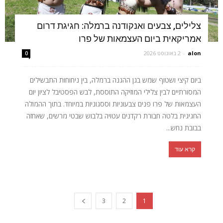
צלילים, צבעים ואנקודנה ברמלה: חגיגת דרום
אמריקאית ביום העצמאות של פרו
alon
-
2 באוגוסט 2026
0
ביום קיצי ושטוף שמש בגן ההגנה ברמלה, בין ניחוחות התבשילים
המסורתיים לבין צלילי המוזיקה התוססת, לבש הפסטיבל לציון יום
העצמאות של פרו פנים צבעוניות וססגוניות במיוחד. בתוך ההמולה
החגיגית בלטה חבורת רקדנים עטויה בלבוש שבטי מרשים, שאחזה
בבובת נחש...
קרא עוד
3
2
1