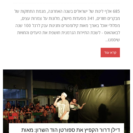
685 אלף לינות של ישראלים בשנה האחרונה, מגמת התחזקות של
מבקרים חוזרים, 341 מסעדות מישלן, מלונות על צמרות עצים,
מסלולי אוכל באורך מאות קילומטרים וחגיגות ענק לרגל 100 שנה
לבאוהאוס - לשכת התיירות הגרמנית חושפת את היעדים והחוויות
שיסמנו...
קרא עוד
דילן דרור הקפיץ את ספורטן הוד השרון: מאות