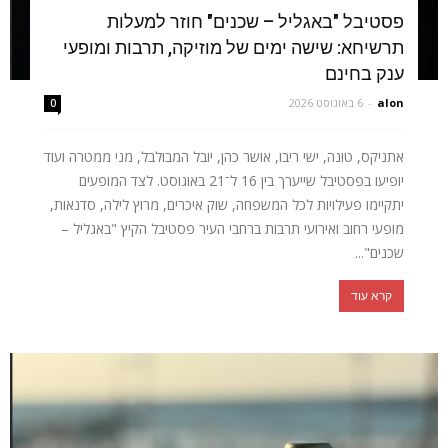
פסטיבל "באגליל – שכנים" חוזר למעלות
תרשיחא: שישה ימים של מוזיקה, תרבות ומופעי
ענק בחינם
alon
-
6 באוגוסט 2026
0
אתניקס, טונה, ישי ריבו, אושר כהן, יובל המבולבל, מני ממטרה ועוד
יופיעו בפסטיבל שייערך בין 16 ל־21 באוגוסט. לצד המופעים
יתקיימו פעילויות לכל המשפחה, שוק איכרים, מרוץ לילה, סדנאות,
מופעי רחוב ואירועי תרבות ברחבי העיר פסטיבל הקיץ "באגליל –
שכנים"...
קרא עוד