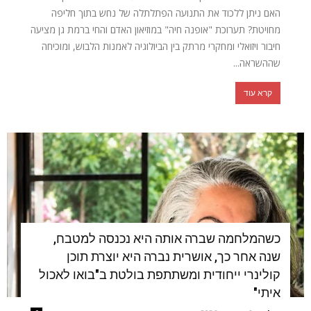
האם ניתן ללכוד את התנועה הפתלתלה של נחש בתוך חליפה
מחויטת? תערוכת "אופנה חיה" במוזיאון האדם והחי ברמת גן מציעה
חיבור ויזואלי ומחקרי מרתק בין הביולוגיה לאמנות הלבוש, ומוכיחה
שההשראה...
קרא עוד
כשהמלחמה שברה אותה היא נכנסה למטבח,
שנה אחר כך, אושרית נברה היא יוצרת תוכן
קולינרי ייחודית ומשתתפת בולטת ב"בואו לאכול
איתי"