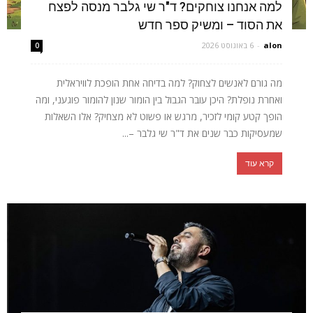
למה אנחנו צוחקים? ד"ר שי גלבר מנסה לפצח
את הסוד – ומשיק ספר חדש
alon
-
6 באוגוסט 2026
0
מה גורם לאנשים לצחוק? למה בדיחה אחת הופכת לוויראלית
ואחרת נופלת? היכן עובר הגבול בין הומור שנון להומור פוגעני, ומה
הופך קטע קומי לזכיר, מרגש או פשוט לא מצחיק? אלו השאלות
שמעסיקות כבר שנים את ד"ר שי גלבר –...
קרא עוד