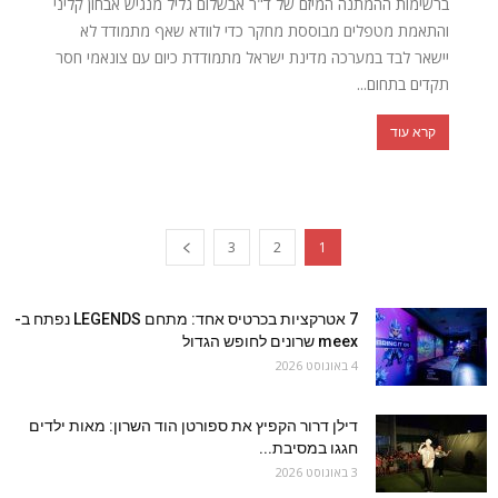
ברשימות ההמתנה המיזם של ד"ר אבשלום גליל מנגיש אבחון קליני
והתאמת מטפלים מבוססת מחקר כדי לוודא שאף מתמודד לא
יישאר לבד במערכה מדינת ישראל מתמודדת כיום עם צונאמי חסר
תקדים בתחום...
קרא עוד
3
2
1
7 אטרקציות בכרטיס אחד: מתחם LEGENDS נפתח ב-
meex שרונים לחופש הגדול
4 באוגוסט 2026
דילן דרור הקפיץ את ספורטן הוד השרון: מאות ילדים
חגגו במסיבת...
3 באוגוסט 2026