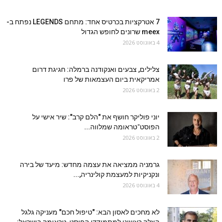
7 אטרקציות בכרטיס אחד: מתחם LEGENDS נפתח ב-
meex שרונים לחופש הגדול
4 באוגוסט 2026
צלילים, צבעים ואנקודנה ברמלה: חגיגת דרום
אמריקאית ביום העצמאות של פרו
2 באוגוסט 2026
יוני פוליקר חושף את "הלם קרב": שיר אישי על
הפוסט־טראומה שמלווה...
2 באוגוסט 2026
גרמניה ממציאה את עצמה מחדש: מיעד של בירה
ונקניקיות למעצמת קולינריה,...
4 באוגוסט 2026
לא מחכים לאסון הבא: "טיפול חכם" מעניקה גלגל