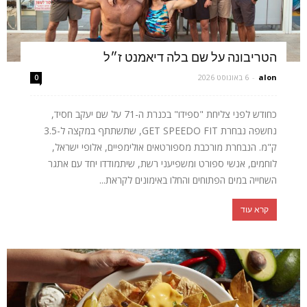
הטריבונה על שם בלה דיאמנט ז״ל
alon
-
6 באוגוסט 2026
0
כחודש לפני צליחת "ספידו" בכנרת ה-71 על שם יעקב חסיד,
נחשפה נבחרת GET SPEEDO FIT, שתשתתף במקצה ל-3.5
ק"מ. הנבחרת מורכבת מספורטאים אולימפיים, אלופי ישראל,
לוחמים, אנשי ספורט ומשפיעני רשת, שיתמודדו יחד עם אתגר
השחייה במים הפתוחים והחלו באימונים לקראת...
קרא עוד