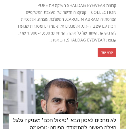
קבוצת SHALDAG EYEWEAR משיקה את PURE
COLLECTION – קולקציה חדשה של מעצבת המשקפיים
הצרפתייה CAROLIN ABRAM, המשלבת עוצמה, אלגנטיות
ורכות עם עיצוב דו-גוני, אלמנטים תלת-ממדיים ומסגרות שנועדו
להדגיש את הייחוד של כל אישה. המחירים: 1,600–1,900 שקל.
קבוצת SHALDAG EYEWEAR, היבואנית...
קרא עוד
לא מחכים לאסון הבא: "טיפול חכם" מעניקה גלגל
הצלה ראשוני למתמודדי הפוסט-טראומה