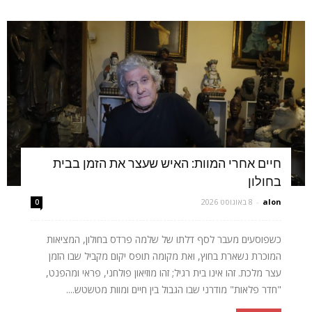
חיים אחרי המוות: האיש שעצר את הזמן בבית
בחולון
alon
-
8 באוגוסט 2026
0
כשפוסעים מעבר לסף דלתו של שלמה פרדס בחולון, המציאות
המוכרת נשארת בחוץ, ואת מקומה תופס יקום מקביל שבו הזמן
עצר מלכת. זהו אינו בית רגיל; זהו מוזיאון פולחני, פראי ומהפנט,
"חדר פלאות" מודרני שבו הגבול בין חיים ומוות מטשטש....