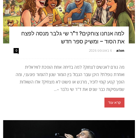
למה אנחנו צוחקים? ד"ר שי גלבר מנסה לפצח
את הסוד – ומשיק ספר חדש
alon
-
6 באוגוסט 2026
0
מה גורם לאנשים לצחוק? למה בדיחה אחת הופכת לוויראלית
ואחרת נופלת? היכן עובר הגבול בין הומור שנון להומור פוגעני, ומה
הופך קטע קומי לזכיר, מרגש או פשוט לא מצחיק? אלו השאלות
שמעסיקות כבר שנים את ד"ר שי גלבר –...
קרא עוד