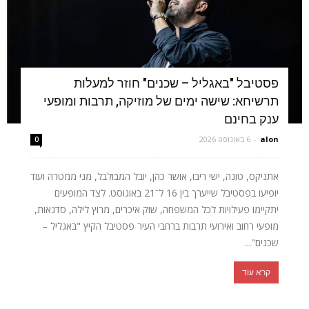
פסטיבל "באגליל – שכנים" חוזר למעלות
תרשיחא: שישה ימים של מוזיקה, תרבות ומופעי
ענק בחינם
alon
-
6 באוגוסט 2026
0
אתניקס, טונה, ישי ריבו, אושר כהן, יובל המבולבל, מני ממטרה ועוד
יופיעו בפסטיבל שייערך בין 16 ל־21 באוגוסט. לצד המופעים
יתקיימו פעילויות לכל המשפחה, שוק איכרים, מרוץ לילה, סדנאות,
מופעי רחוב ואירועי תרבות ברחבי העיר פסטיבל הקיץ "באגליל –
שכנים"...
קרא עוד