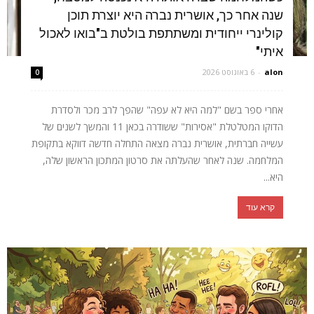
שנה אחר כך, אושרית נברה היא יוצרת תוכן
קולינרי ייחודית ומשתתפת בולטת ב"בואו לאכול
איתי"
alon
-
6 באוגוסט 2026
0
אחרי ספר בשם "למה היא לא עפה" שהפך לרב מכר ולסדרת
הדוקו המטלטלת "אסירות" ששודרה בכאן 11 והמשך לשנים של
עשייה חברתית, אושרית נברה מצאה התחלה חדשה דווקא בתקופת
המלחמה. שנה לאחר שהעלתה את סרטון המתכון הראשון שלה,
היא...
קרא עוד