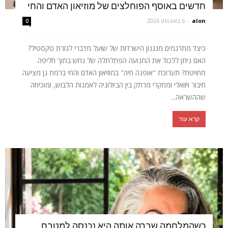
חדשים באוסף הפוחלצים של מוזיאון האדם והחי
alon
-
6 באוגוסט 2026
0
כיצד מתרגמים מנגנון הישרדות של שועל מדברי לגזרת טקסטיל?
האם ניתן ללכוד את התנועה הפתלתלה של נחש בתוך חליפה
מחויטת? תערוכת "אופנה חיה" במוזיאון האדם והחי ברמת גן מציעה
חיבור ויזואלי ומחקרי מרתק בין הביולוגיה לאמנות הלבוש, ומוכיחה
שההשראה...
קרא עוד
כשהמלחמה שברה אותה היא נכנסה למטבח,