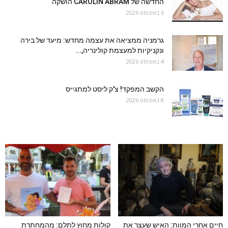
החדשה של CAROLIN ABRAM הושקה
6 באוגוסט 2026
גרמניה ממציאה את עצמה מחדש: מיעד של בירה
ונקניקיות למעצמת קולינריה,...
4 באוגוסט 2026
הקשב המפקד! צ'ק ליסט למתגייס
8 באוגוסט 2026
חיים אחרי המוות: האיש שעצר את
קולות מחוץ לתלם: מהמחתרת