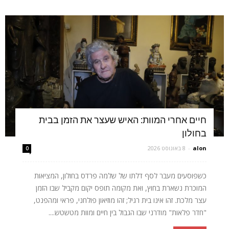
חיים אחרי המוות: האיש שעצר את הזמן בבית
בחולון
alon
-
8 באוגוסט 2026
0
כשפוסעים מעבר לסף דלתו של שלמה פרדס בחולון, המציאות
המוכרת נשארת בחוץ, ואת מקומה תופס יקום מקביל שבו הזמן
עצר מלכת. זהו אינו בית רגיל; זהו מוזיאון פולחני, פראי ומהפנט,
"חדר פלאות" מודרני שבו הגבול בין חיים ומוות מטשטש....