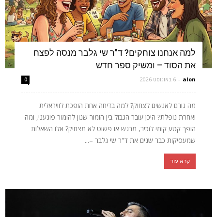
למה אנחנו צוחקים? ד"ר שי גלבר מנסה לפצח
את הסוד – ומשיק ספר חדש
alon
-
6 באוגוסט 2026
0
מה גורם לאנשים לצחוק? למה בדיחה אחת הופכת לוויראלית
ואחרת נופלת? היכן עובר הגבול בין הומור שנון להומור פוגעני, ומה
הופך קטע קומי לזכיר, מרגש או פשוט לא מצחיק? אלו השאלות
שמעסיקות כבר שנים את ד"ר שי גלבר –...
קרא עוד