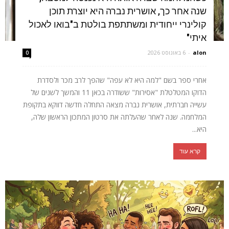
שנה אחר כך, אושרית נברה היא יוצרת תוכן
קולינרי ייחודית ומשתתפת בולטת ב"בואו לאכול
איתי"
alon
-
6 באוגוסט 2026
0
אחרי ספר בשם "למה היא לא עפה" שהפך לרב מכר ולסדרת
הדוקו המטלטלת "אסירות" ששודרה בכאן 11 והמשך לשנים של
עשייה חברתית, אושרית נברה מצאה התחלה חדשה דווקא בתקופת
המלחמה. שנה לאחר שהעלתה את סרטון המתכון הראשון שלה,
היא...
קרא עוד