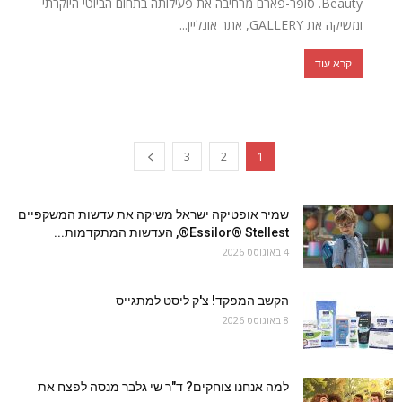
Beauty. סופר-פארם מרחיבה את פעילותה בתחום הביוטי היוקרתי
ומשיקה את GALLERY, אתר אונליין...
קרא עוד
3
2
1
שמיר אופטיקה ישראל משיקה את עדשות המשקפיים
Essilor® Stellest®, העדשות המתקדמות...
4 באוגוסט 2026
הקשב המפקד! צ'ק ליסט למתגייס
8 באוגוסט 2026
למה אנחנו צוחקים? ד"ר שי גלבר מנסה לפצח את