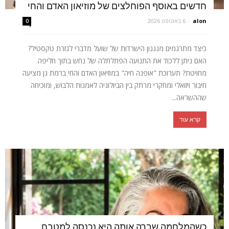
חדשים באוסף הפוחלצים של מוזיאון האדם והחי
alon
-
6 באוגוסט 2026
0
כיצד מתרגמים מנגנון הישרדות של שועל מדברי לגזרת טקסטיל?
האם ניתן ללכוד את התנועה הפתלתלה של נחש בתוך חליפה
מחויטת? תערוכת "אופנה חיה" במוזיאון האדם והחי ברמת גן מציעה
חיבור ויזואלי ומחקרי מרתק בין הביולוגיה לאמנות הלבוש, ומוכיחה
שההשראה...
קרא עוד
כשהמלחמה שברה אותה היא נכנסה למטבח,