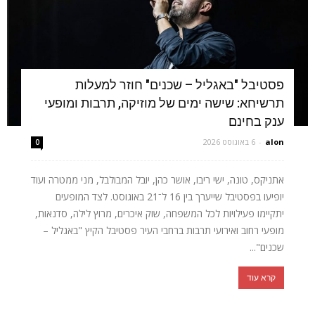
פסטיבל "באגליל – שכנים" חוזר למעלות
תרשיחא: שישה ימים של מוזיקה, תרבות ומופעי
ענק בחינם
alon
-
6 באוגוסט 2026
0
אתניקס, טונה, ישי ריבו, אושר כהן, יובל המבולבל, מני ממטרה ועוד
יופיעו בפסטיבל שייערך בין 16 ל־21 באוגוסט. לצד המופעים
יתקיימו פעילויות לכל המשפחה, שוק איכרים, מרוץ לילה, סדנאות,
מופעי רחוב ואירועי תרבות ברחבי העיר פסטיבל הקיץ "באגליל –
שכנים"...
קרא עוד