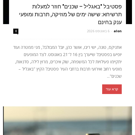
פסטיבל "באגליל – שכנים" חוזר למעלות
תרשיחא: שישה ימים של מוזיקה, תרבות ומופעי
ענק בחינם
alon
-
6 באוגוסט 2026
0
אתניקס, טונה, ישי ריבו, אושר כהן, יובל המבולבל, מני ממטרה ועוד
יופיעו בפסטיבל שייערך בין 16 ל־21 באוגוסט. לצד המופעים
יתקיימו פעילויות לכל המשפחה, שוק איכרים, מרוץ לילה, סדנאות,
מופעי רחוב ואירועי תרבות ברחבי העיר פסטיבל הקיץ "באגליל –
שכנים"...
קרא עוד