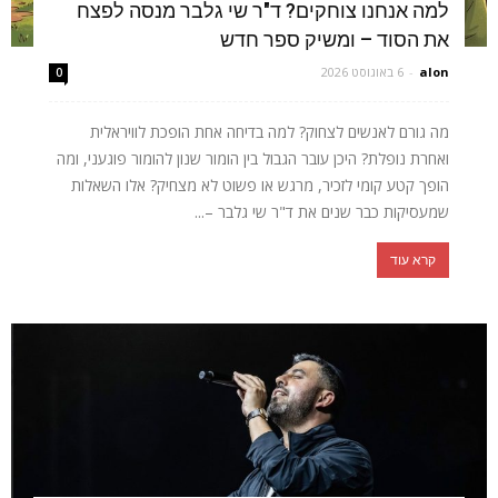
למה אנחנו צוחקים? ד"ר שי גלבר מנסה לפצח
את הסוד – ומשיק ספר חדש
alon
-
6 באוגוסט 2026
0
מה גורם לאנשים לצחוק? למה בדיחה אחת הופכת לוויראלית
ואחרת נופלת? היכן עובר הגבול בין הומור שנון להומור פוגעני, ומה
הופך קטע קומי לזכיר, מרגש או פשוט לא מצחיק? אלו השאלות
שמעסיקות כבר שנים את ד"ר שי גלבר –...
קרא עוד