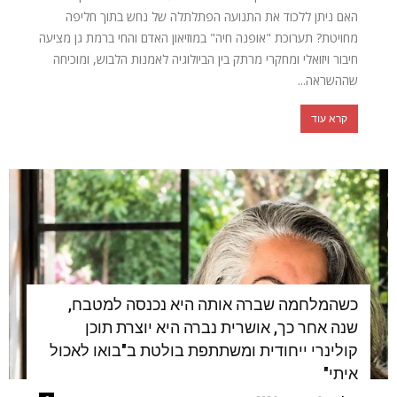
האם ניתן ללכוד את התנועה הפתלתלה של נחש בתוך חליפה
מחויטת? תערוכת "אופנה חיה" במוזיאון האדם והחי ברמת גן מציעה
חיבור ויזואלי ומחקרי מרתק בין הביולוגיה לאמנות הלבוש, ומוכיחה
שההשראה...
קרא עוד
כשהמלחמה שברה אותה היא נכנסה למטבח,
שנה אחר כך, אושרית נברה היא יוצרת תוכן
קולינרי ייחודית ומשתתפת בולטת ב"בואו לאכול
איתי"