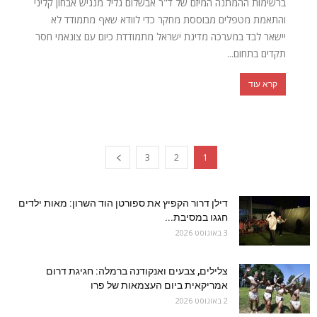
ברשימות ההמתנה המיזם של ד"ר אבשלום גליל מנגיש אבחון קליני
והתאמת מטפלים מבוססת מחקר כדי לוודא שאף מתמודד לא
יישאר לבד במערכה מדינת ישראל מתמודדת כיום עם צונאמי חסר
תקדים בתחום...
קרא עוד
3
2
1
דילן דרור הקפיץ את ספורטן הוד השרון: מאות ילדים
חגגו במסיבת...
3 באוגוסט 2026
צלילים, צבעים ואנקודנה ברמלה: חגיגת דרום
אמריקאית ביום העצמאות של פרו
2 באוגוסט 2026