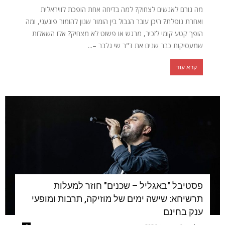
מה גורם לאנשים לצחוק? למה בדיחה אחת הופכת לוויראלית
ואחרת נופלת? היכן עובר הגבול בין הומור שנון להומור פוגעני, ומה
הופך קטע קומי לזכיר, מרגש או פשוט לא מצחיק? אלו השאלות
שמעסיקות כבר שנים את ד"ר שי גלבר –...
קרא עוד
פסטיבל "באגליל – שכנים" חוזר למעלות
תרשיחא: שישה ימים של מוזיקה, תרבות ומופעי
ענק בחינם