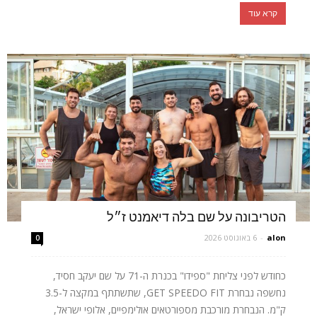
קרא עוד
הטריבונה על שם בלה דיאמנט ז״ל
alon
-
6 באוגוסט 2026
0
כחודש לפני צליחת "ספידו" בכנרת ה-71 על שם יעקב חסיד,
נחשפה נבחרת GET SPEEDO FIT, שתשתתף במקצה ל-3.5
ק"מ. הנבחרת מורכבת מספורטאים אולימפיים, אלופי ישראל,