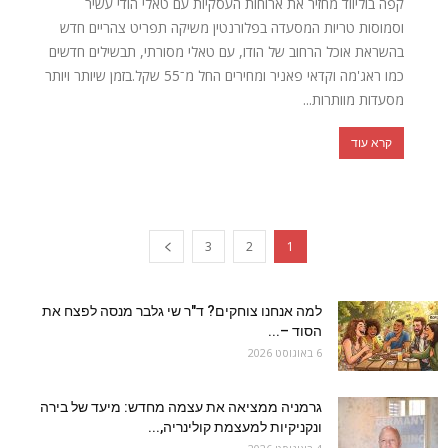
קפה בוליווד מחזיר את ארוחות העסקיות עם טאלי הודי עשיר
וסמוסות טריות המסעדה בפלורנטין משיקה תפריט צהריים חדש
בהשראת אוכל הרחוב של הודו, עם טאלי מסורתי, תבשילים חדשים
כמו ראג'מה וקדאי פאניר ומחירים החל מ־55 שקל.בזמן שיותר ויותר
מסעדות מוותרות...
קרא עוד
3
2
1
למה אנחנו צוחקים? ד"ר שי גלבר מנסה לפצח את
הסוד –...
6 באוגוסט 2026
גרמניה ממציאה את עצמה מחדש: מיעד של בירה
ונקניקיות למעצמת קולינריה,...